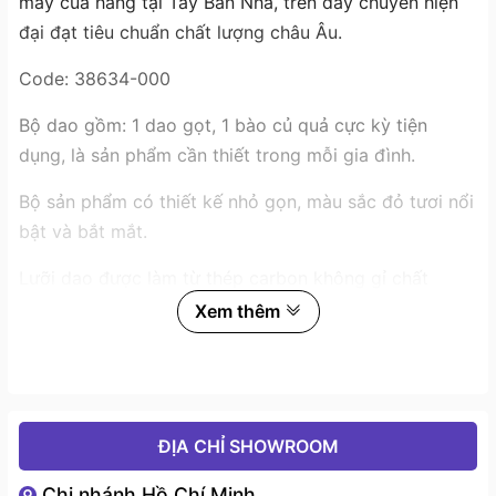
máy của hãng tại Tây Ban Nha, trên dây chuyền hiện
đại đạt tiêu chuẩn chất lượng châu Âu.
Code: 38634-000
Bộ dao gồm: 1 dao gọt, 1 bào củ quả cực kỳ tiện
dụng, là sản phẩm cần thiết trong mỗi gia đình.
Bộ sản phẩm có thiết kế nhỏ gọn, màu sắc đỏ tươi nổi
bật và bắt mắt.
Lưỡi dao được làm từ thép carbon không gỉ chất
lượng cao của Đức kết hợp công nghệ tạo
Xem thêm
hình Sigmaforce dưới nền nhiệt và mức áp suất phù
hợp cho độ cứng và độ bền vượt trội, độ cứng
đạt 55-58 HRC. Phần cán dao được cấu tạo bởi nhựa
ABS thiết kế dễ cầm nắm, có độ chắc chắn và ma sát
ĐỊA CHỈ SHOWROOM
nhất định cùng khả năng chịu lực và chịu nhiệt được
đánh giá cao.
Chi nhánh Hồ Chí Minh