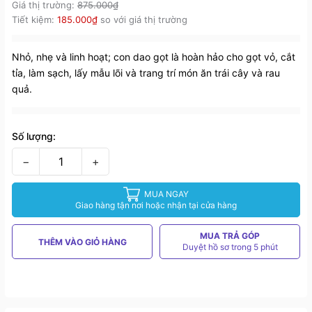
Giá thị trường:
875.000₫
Tiết kiệm:
185.000₫
so với giá thị trường
Nhỏ, nhẹ và linh hoạt; con dao gọt là hoàn hảo cho gọt vỏ, cắt
tỉa, làm sạch, lấy mẫu lõi và trang trí món ăn trái cây và rau
quả.
Số lượng:
−
+
MUA NGAY
Giao hàng tận nơi hoặc nhận tại cửa hàng
MUA TRẢ GÓP
THÊM VÀO GIỎ HÀNG
Duyệt hồ sơ trong 5 phút