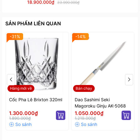
18.900.000₫
33.990.000₫
SẢN PHẨM LIÊN QUAN
-31%
-14%
Hàng mới về
Bán chạy
Cốc Pha Lê Brixton 320ml
Dao Sashimi Seki
Magoroku Ginju AK-5068
1.300.000₫
1.050.000₫
1.890.000₫
1.219.000₫