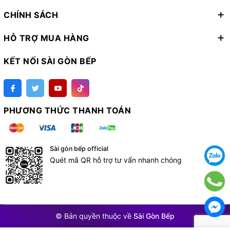
CHÍNH SÁCH
HỖ TRỢ MUA HÀNG
KẾT NỐI SÀI GÒN BẾP
PHƯƠNG THỨC THANH TOÁN
Sài gòn bếp official
Quét mã QR hỗ trợ tư vấn nhanh chóng
© Bản quyền thuộc về
Sài Gòn Bếp