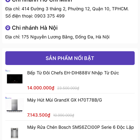
Địa chỉ: 414 Đường 3 tháng 2, Phường 12, Quận 10, TPHCM.
>> Tham khảo thêm các sản phẩm
Dao và phụ kiện
Số điện thoại:
0903 375 499
Zwilling
Chi nhánh Hà Nội
Địa chỉ: 175 Nguyễn Lương Bằng, Đống Đa, Hà Nội
SẢN PHẨM NỔI BẬT
Bếp Từ Đôi Chefs EH-DIH888V Nhập Từ Đức
14.000.000₫
23.500.000₫
Máy Hút Mùi GrandX GX H70T78B/G
7.143.500₫
10.990.000₫
Máy Rửa Chén Bosch SMS6ZCI00P Serie 6 Độc Lập