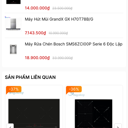
14.000.000₫
23.500.000₫
Máy Hút Mùi GrandX GX H70T78B/G
7.143.500₫
10.990.000₫
Máy Rửa Chén Bosch SMS6ZCI00P Serie 6 Độc Lập
18.900.000₫
33.990.000₫
SẢN PHẨM LIÊN QUAN
-37%
-36%
Tính năng và diện tích lắp đặt của bếp từ Teka IR 721 SR
Tính năng an toàn
-
Bếp từ Teka
IR 721 SR được tin tưởng sử dụng bởi