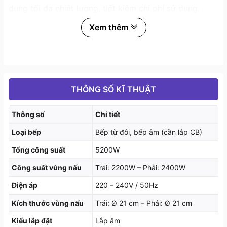
dụng tối đa nhiệt lượng, tiết kiệm chi phí sử dụng.
Xem thêm
- Chức năng Power: tăng cường công suất cho các
vùng nấu, sử dụng trong các trường hợp cần nấu
nhanh để tiết kiệm thời gian hoặc trường hợp món ăn
được nấu yêu cầu mức nhiệt cao, cho bạn thỏa sức
nấu những món mình thích với thời gian được rút
THÔNG SỐ KĨ THUẬT
ngắn.
Thông số
Chi tiết
Loại bếp
Bếp từ đôi, bếp âm (cần lắp CB)
Tổng công suất
5200W
Công suất vùng nấu
Trái: 2200W – Phải: 2400W
Điện áp
220 – 240V / 50Hz
Kích thước vùng nấu
Trái: Ø 21 cm – Phải: Ø 21 cm
Kiểu lắp đặt
Lắp âm