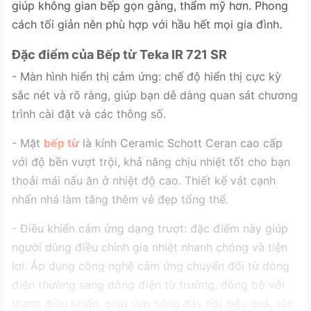
giúp không gian bếp gọn gàng, thẩm mỹ hơn. Phong
cách tối giản nên phù hợp với hầu hết mọi gia đình.
Đặc điểm của Bếp từ Teka IR 721 SR
- Màn hình hiển thị cảm ứng: chế độ hiển thị cực kỳ
sắc nét và rõ ràng, giúp bạn dễ dàng quan sát chương
trình cài đặt và các thông số.
- Mặt
bếp từ
là kính Ceramic Schott Ceran cao cấp
với độ bền vượt trội, khả năng chịu nhiệt tốt cho bạn
thoải mái nấu ăn ở nhiệt độ cao. Thiết kế vát cạnh
nhấn nhá làm tăng thêm vẻ đẹp tổng thể.
- Điều khiển cảm ứng dạng trượt: đặc điểm này giúp
người dùng điều chỉnh gia nhiệt nhanh chóng và tiện
lợi. Áp dụng công nghệ cảm ứng chuyển đổi từ dòng
điện thường sang dòng điện từ trường, đồng bộ với
thanh điều khiển, giúp làm nóng đáy nồi hiệu quả, tận