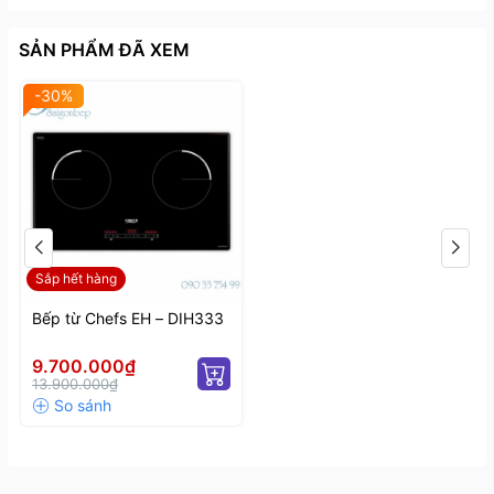
SẢN PHẨM ĐÃ XEM
-30%
Sắp hết hàng
Bếp từ Chefs EH – DIH333
9.700.000₫
13.900.000₫