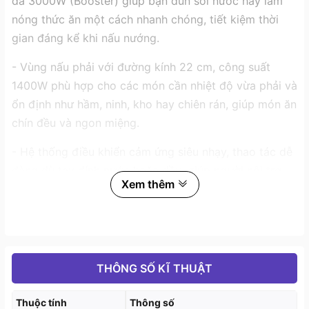
đa 3000W (Booster) giúp bạn đun sôi nước hay làm
nóng thức ăn một cách nhanh chóng, tiết kiệm thời
gian đáng kể khi nấu nướng.
- Vùng nấu phải với đường kính 22 cm, công suất
1400W phù hợp cho các món cần nhiệt độ vừa phải và
ổn định như hầm, ninh, kho hay chiên rán, giúp món ăn
chín đều và ngon miệng.
- Hệ thống điều khiển cảm ứng siêu nhạy, thao tác dễ
dàng dù tay dính nước hoặc dầu, giúp người nội trợ
Xem thêm
có thể thay đổi mức công suất, bật/tắt bếp chỉ với
một chạm nhẹ.
Bếp từ Chef's EH–DIH333 thiết kế thông minh và tiện
lợi
THÔNG SỐ KĨ THUẬT
2. Các tính năng đặc biệt của Chef's EH-DIH333
Thuộc tính
Thông số