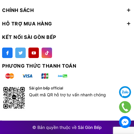
CHÍNH SÁCH
HỖ TRỢ MUA HÀNG
KẾT NỐI SÀI GÒN BẾP
PHƯƠNG THỨC THANH TOÁN
Sài gòn bếp official
Quét mã QR hỗ trợ tư vấn nhanh chóng
© Bản quyền thuộc về
Sài Gòn Bếp