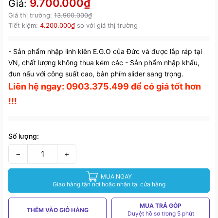
9.700.000₫
Giá:
Giá thị trường:
13.900.000₫
Tiết kiệm:
4.200.000₫
so với giá thị trường
- Sản phẩm nhập linh kiên E.G.O của Đức và được lắp ráp tại
VN, chất lượng không thua kém các - Sản phẩm nhập khẩu,
đun nấu với công suất cao, bàn phím slider sang trọng.
Liên hệ ngay: 0903.375.499 để có giá tốt hơn
!!!
Số lượng:
−
+
MUA NGAY
Giao hàng tận nơi hoặc nhận tại cửa hàng
MUA TRẢ GÓP
THÊM VÀO GIỎ HÀNG
Duyệt hồ sơ trong 5 phút