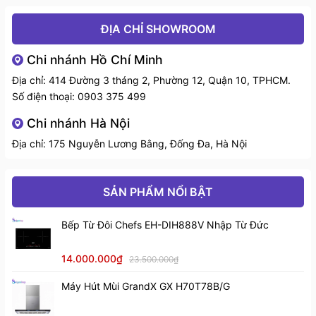
bảo bếp hoạt động ở mức công suất tối đa, giúp bảo
Mâm từ/nhiệt
Tự động
vệ và tăng tuổi thọ cho bếp.
ĐỊA CHỈ SHOWROOM
Kích thước
Chi nhánh Hồ Chí Minh
720x430x80 mm
Địa chỉ: 414 Đường 3 tháng 2, Phường 12, Quận 10, TPHCM.
Phím điều khiển dạng cảm ứng
Số điện thoại:
0903 375 499
Điều khiển
bấm
Chi nhánh Hà Nội
Địa chỉ: 175 Nguyễn Lương Bằng, Đống Đa, Hà Nội
Công suất
Max 3400W
Bảo hành
36 tháng
SẢN PHẨM NỔI BẬT
Trọng lượng
8 kg
Bếp Từ Đôi Chefs EH-DIH888V Nhập Từ Đức
14.000.000₫
23.500.000₫
Các thông số và bảng điều khiển của bếp từ đôi Chef's EH–
Máy Hút Mùi GrandX GX H70T78B/G
DIH32