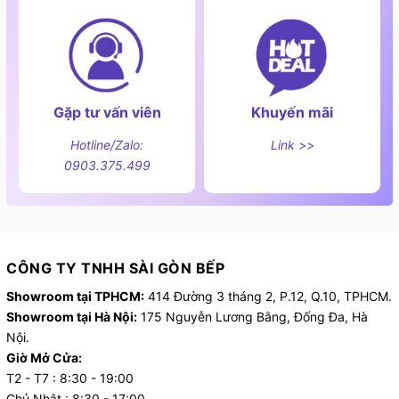
Gặp tư vấn viên
Khuyến mãi
Hotline/Zalo:
Link >>
0903.375.499
CÔNG TY TNHH SÀI GÒN BẾP
Showroom tại TPHCM:
414 Đường 3 tháng 2, P.12, Q.10, TPHCM.
Chế độ bảo hành và vận chuyển
Showroom tại Hà Nội:
175 Nguyễn Lương Bằng, Đống Đa, Hà
Nội.
Giờ Mở Cửa:
T2 - T7 : 8:30 - 19:00
Chủ Nhật : 8:30 - 17:00