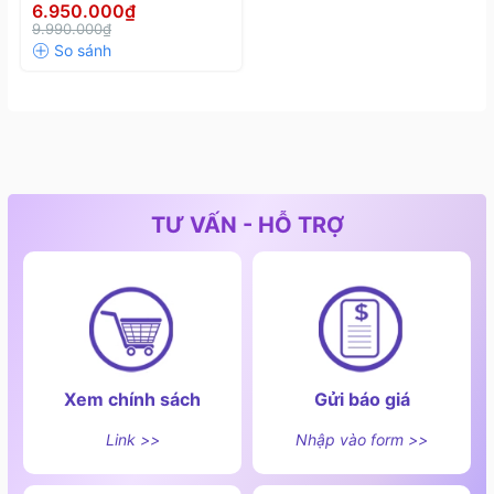
6.950.000₫
9.990.000₫
TƯ VẤN - HỖ TRỢ
Chức năng an toàn của bếp từ đôi Chef's EH–DIH321
3. Chế độ bảo hành và vận chuyển
Xem chính sách
Gửi báo giá
- Chế độ bảo hành chính hãng 36 tháng.
Link >>
Nhập vào form >>
- Hỗ trợ vận chuyển nhanh chóng và lắp đặt tận nơi
trong phạm vi bán kính <=50km.