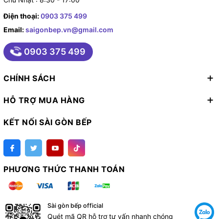
Điện thoại:
0903 375 499
Email:
saigonbep.vn@gmail.com
0903 375 499
CHÍNH SÁCH
HỖ TRỢ MUA HÀNG
KẾT NỐI SÀI GÒN BẾP
PHƯƠNG THỨC THANH TOÁN
Sài gòn bếp official
Quét mã QR hỗ trợ tư vấn nhanh chóng