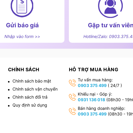
ng nhận diện nồi thông minh, chỉ hoạt động khi có
 bảo an toàn tối đa trong quá trình sử dụng.
Gửi báo giá
Gặp tư vấn viê
tăng công suất lên mức tối đa trong một thời gian
Nhập vào form >>
Hotline/Zalo: 0903.375.
gian.
iệt độ ổn định cho món ăn, luôn sẵn sàng phục vụ mà
CHÍNH SÁCH
HỖ TRỢ MUA HÀNG
vùng nấu linh hoạt, phù hợp với nồi lớn hoặc nấu
Tư vấn mua hàng:
Chính sách bảo mật
0903 375 499
( 24/7 )
Chính sách vận chuyển
,
Khiếu nại - Góp ý:
Chính sách đổi trả
0931 136 018
(08h30 - 19h
Quy định sử dụng
Bán hàng doanh nghiệp:
0903 375 499
(08h30 - 19