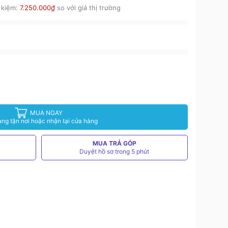
 kiệm:
7.250.000₫
so với giá thị trường
MUA NGAY
àng tận nơi hoặc nhận tại cửa hàng
MUA TRẢ GÓP
Duyệt hồ sơ trong 5 phút