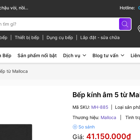
hậu vòi, nồi
Sài Gòn Bếp chuyên thiết bị bếp, gia dụng b
Hotline:
ủ bếp
|
Thiết bị bếp
|
Dụng cụ bếp
|
Lắp đặt - sửa chữa
n Bếp
Sản phẩm nổi bật
Dịch vụ
Blog tư vấn
Liên
ếp từ Malloca
Bếp kính âm 5 từ M
Mã SKU:
MH-885
|
Loại sản p
Thương hiệu:
Malloca
|
Tình tr
41.150.000₫
Giá: