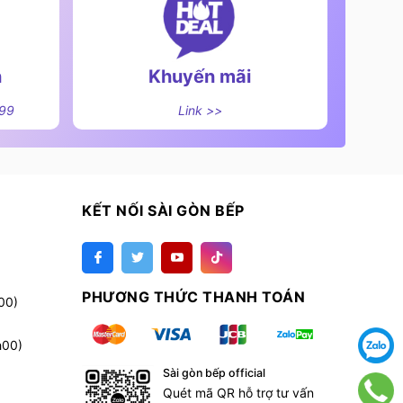
n
Khuyến mãi
499
Link >>
KẾT NỐI SÀI GÒN BẾP
PHƯƠNG THỨC THANH TOÁN
00)
h00)
Sài gòn bếp official
Quét mã QR hỗ trợ tư vấn