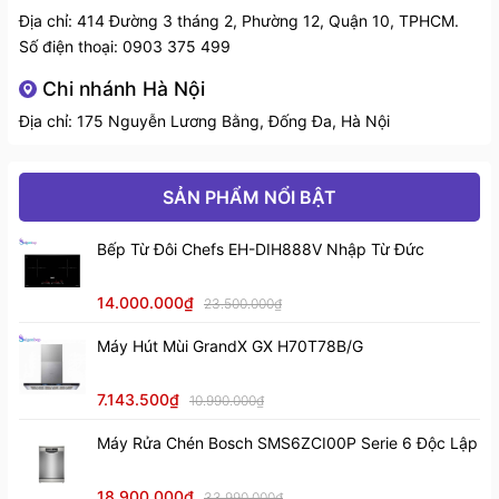
Địa chỉ: 414 Đường 3 tháng 2, Phường 12, Quận 10, TPHCM.
Số điện thoại:
0903 375 499
Chi nhánh Hà Nội
Địa chỉ: 175 Nguyễn Lương Bằng, Đống Đa, Hà Nội
SẢN PHẨM NỔI BẬT
Bếp Từ Đôi Chefs EH-DIH888V Nhập Từ Đức
14.000.000₫
23.500.000₫
Máy Hút Mùi GrandX GX H70T78B/G
7.143.500₫
10.990.000₫
Máy Rửa Chén Bosch SMS6ZCI00P Serie 6 Độc Lập
18.900.000₫
33.990.000₫