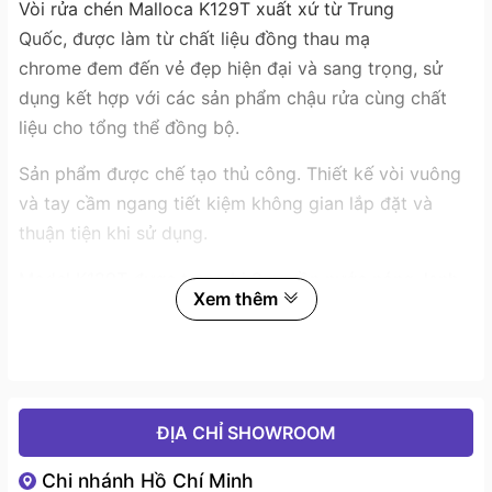
Vòi rửa chén Malloca K129T xuất xứ từ Trung
Quốc, được làm từ chất liệu đồng thau mạ
chrome đem đến vẻ đẹp hiện đại và sang trọng, sử
dụng kết hợp với các sản phẩm chậu rửa cùng chất
liệu cho tổng thể đồng bộ.
Sản phẩm được chế tạo thủ công. Thiết kế vòi vuông
và tay cầm ngang tiết kiệm không gian lắp đặt và
thuận tiện khi sử dụng.
Model K129T được trang bị 2 nguồn nước nóng, lạnh
Xem thêm
đáp ứng nhu cầu cơ bản của thị trường. Bộ lọc tạo bọt
khí ngăn những giọt nước bắn giúp không gian xung
quanh luôn khô ráo và sạch sẽ.
Sản phẩm được bảo hành chính hãng 3 năm.
ĐỊA CHỈ SHOWROOM
>> Tham khảo thêm sản phẩm
Vòi rửa chén Malloca
Chi nhánh Hồ Chí Minh
K120