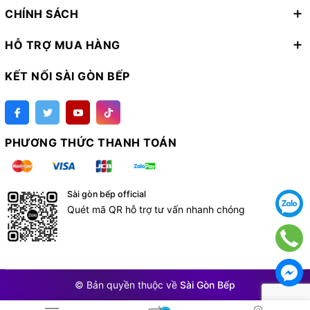
CHÍNH SÁCH
HỖ TRỢ MUA HÀNG
KẾT NỐI SÀI GÒN BẾP
PHƯƠNG THỨC THANH TOÁN
Sài gòn bếp official
Quét mã QR hỗ trợ tư vấn nhanh chóng
© Bản quyền thuộc về
Sài Gòn Bếp