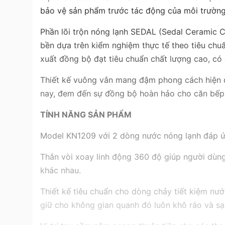
bảo vệ sản phẩm trước tác động của môi trường
Phần lõi trộn nóng lạnh SEDAL (Sedal Ceramic Ca
bền dựa trên kiểm nghiệm thực tế theo tiêu chu
xuất đồng bộ đạt tiêu chuẩn chất lượng cao, có 
Thiết kế vuông vắn mang đậm phong cách hiện đạ
nay, đem đến sự đồng bộ hoàn hảo cho căn bếp
TÍNH NĂNG SẢN PHẨM
Model KN1209 với 2 dòng nước nóng lạnh đáp ứn
Thân vòi xoay linh động 360 độ giúp người dùng
khác nhau.
Thiết kế tiêu chuẩn cho dòng chảy tiết kiệm nướ
giữ cho không gian quanh đó luôn khô ráo và sạ