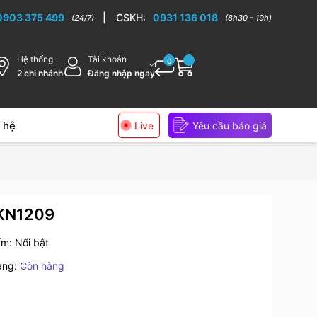
0903 375 499
|
CSKH:
0931 136 018
(24/7)
(8h30 - 19h)
Hệ thống
Tài khoản
0
2 chi nhánh
Đăng nhập ngay
 hệ
Live
Yêu cầu báo giá
 KN1209
ẩm:
Nổi bật
ạng:
Còn hàng