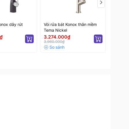
onox dây rút
Vòi rửa bát Konox thân mềm
Vòi rửa 
Tema Nickel
Chrome
₫
3.274.000₫
3.500
3.960.000₫
4.390.0