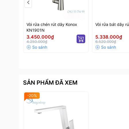
Vòi rửa chén rút dây Konox
Vòi rửa bát dây r
KN1901N
3.450.000₫
5.338.000₫
4.250.000₫
6.520.000₫
SẢN PHẨM ĐÃ XEM
-20%