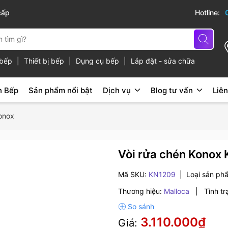
cấp
Hotline:
ủ bếp
|
Thiết bị bếp
|
Dụng cụ bếp
|
Lắp đặt - sửa chữa
n Bếp
Sản phẩm nổi bật
Dịch vụ
Blog tư vấn
Liên
Konox
Vòi rửa chén Konox
Mã SKU:
KN1209
|
Loại sản ph
Thương hiệu:
Malloca
|
Tình tr
3.110.000₫
Giá: