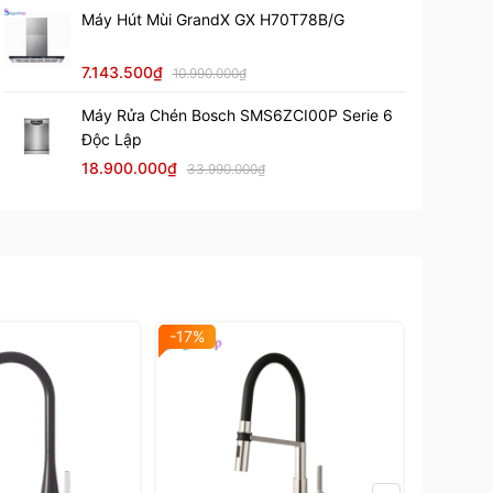
Máy Hút Mùi GrandX GX H70T78B/G
7.143.500₫
10.990.000₫
Máy Rửa Chén Bosch SMS6ZCI00P Serie 6
Độc Lập
18.900.000₫
33.990.000₫
-17%
-20%