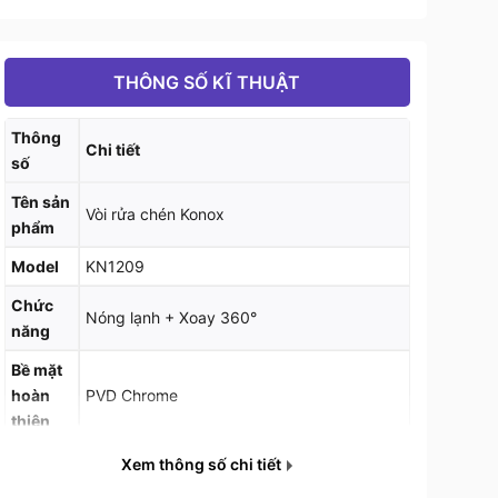
THÔNG SỐ KĨ THUẬT
Thông
Chi tiết
số
Tên sản
Vòi rửa chén Konox
phẩm
Model
KN1209
Chức
Nóng lạnh + Xoay 360°
năng
Bề mặt
hoàn
PVD Chrome
thiện
Lõi trộn
Xem thông số chi tiết
nóng
SEDAL (Tây Ban Nha)