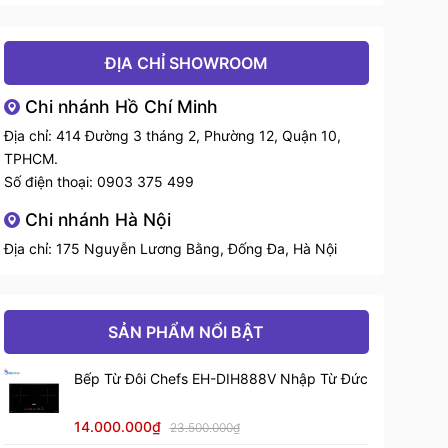
lạnh
Linh
ĐỊA CHỈ SHOWROOM
phụ
Neoperl (Thụy Sỹ)
kiện
Chi nhánh Hồ Chí Minh
Chất
Địa chỉ: 414 Đường 3 tháng 2, Phường 12, Quận 10,
Hợp kim đồng 59%, xử lý bề mặt công
liệu chế
TPHCM.
nghệ cao
tạo
Số điện thoại:
0903 375 499
Thiết kế
Kiểu dáng sang trọng, hiện đại
Chi nhánh Hà Nội
Phụ
Địa chỉ: 175 Nguyễn Lương Bằng, Đống Đa, Hà Nội
01 đôi dây cấp nước nóng lạnh dài 60 cm
kiện đi
chuẩn EU
kèm
SẢN PHẨM NỔI BẬT
Bếp Từ Đôi Chefs EH-DIH888V Nhập Từ Đức
14.000.000₫
23.500.000₫