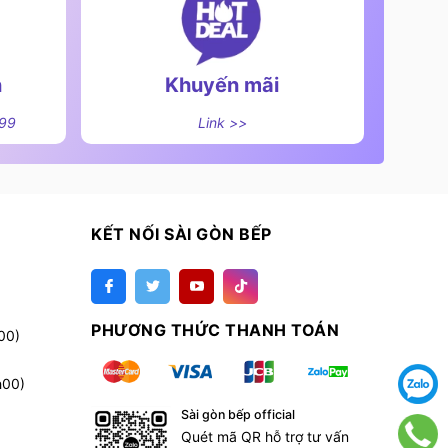
n
Khuyến mãi
499
Link >>
KẾT NỐI SÀI GÒN BẾP
PHƯƠNG THỨC THANH TOÁN
00)
h00)
Sài gòn bếp official
Quét mã QR hỗ trợ tư vấn