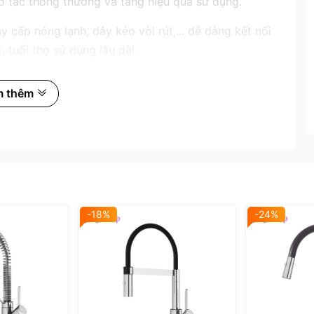
o tác thông thường và tăng hiệu quả sử dụng.
y cấp nóng lạnh, dây kéo vòi rút,... dễ dàng kết nối
, tuổi thọ sử dụng lâu dài.
m thêm
-18%
-24%