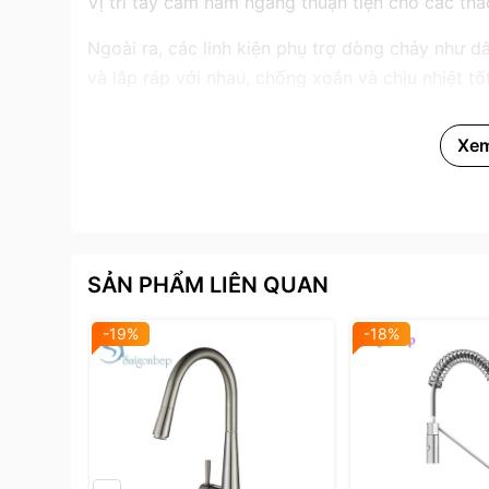
Vị trí tay cầm nằm ngang thuận tiện cho các tha
Ngoài ra, các linh kiện phụ trợ dòng chảy như dâ
và lắp ráp với nhau, chống xoắn và chịu nhiệt tốt
Sản phẩm bảo hành chính hãng 5 năm.
Xe
SẢN PHẨM LIÊN QUAN
-19%
-18%