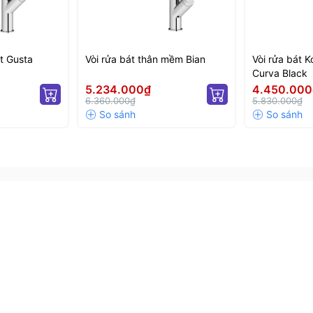
út Gusta
Vòi rửa bát thân mềm Bian
Vòi rửa bát K
Curva Black
5.234.000₫
4.450.000
6.360.000₫
5.830.000₫