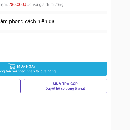
kiệm:
780.000₫
so với giá thị trường
đậm phong cách hiện đại
MUA NGAY
àng tận nơi hoặc nhận tại cửa hàng
MUA TRẢ GÓP
Duyệt hồ sơ trong 5 phút