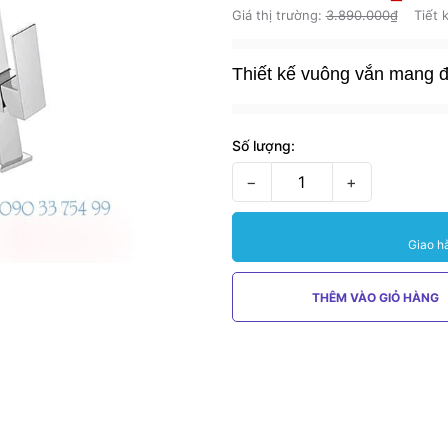
Giá thị trường:
3.890.000₫
Tiết 
Thiết kế vuông vắn mang 
Số lượng:
−
+
Giao h
THÊM VÀO GIỎ HÀNG