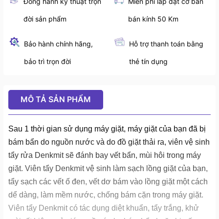
Đồng hành kỹ thuật trọn
Miễn phí lắp đặt cơ bản
đời sản phẩm
bán kính 50 Km
Bảo hành chính hãng,
Hỗ trợ thanh toán bằng
bảo trì trọn đời
thẻ tín dụng
MÔ TẢ SẢN PHẨM
Sau 1 thời gian sử dụng máy giặt, máy giặt của bạn đã bị
bám bẩn do nguồn nước và do đồ giặt thải ra, viên vệ sinh
tẩy rửa Denkmit sẽ đánh bay vết bẩn, mùi hôi trong máy
giặt. Viên tẩy Denkmit vệ sinh làm sạch lồng giặt của bạn,
tẩy sạch các vết ố đen, vết dơ bám vào lồng giặt một cách
dể dàng, làm mềm nước, chống bám cặn trong máy giặt.
Viên tẩy Denkmit có tác dụng diệt khuẩn, tẩy trắng, khử