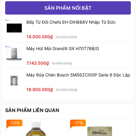
và mới lâu hơn.
SẢN PHẨM NỔI BẬT
Hướng dẫn sử dụng:
Bếp Từ Đôi Chefs EH-DIH888V Nhập Từ Đức
Với máy giặt cửa trên: Chọn chế độ giặt với mức nước
14.000.000₫
23.500.000₫
cao nhất rồi cho trực tiếp viên tẩy vào lồng giặt. Ngâm
trong 30′ rồi chạy chu trình giặt như bình thường (giặt – xả
Máy Hút Mùi GrandX GX H70T78B/G
– vắt).
7.143.500₫
10.990.000₫
Với máy giặt cửa trước: Cho viên tẩy vào ngăn đựng
Máy Rửa Chén Bosch SMS6ZCI00P Serie 6 Độc Lập
nước giặt, chọn chế độ giặt ngâm và bấm nút Start.
18.900.000₫
33.990.000₫
SẢN PHẨM LIÊN QUAN
-13%
-17%