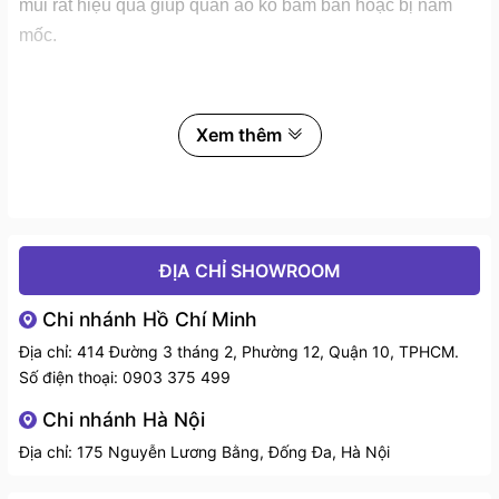
mùi rất hiệu quả giúp quần áo ko bám bẩn hoặc bị nấm
mốc.
Xem thêm
ĐỊA CHỈ SHOWROOM
Chi nhánh Hồ Chí Minh
Địa chỉ: 414 Đường 3 tháng 2, Phường 12, Quận 10, TPHCM.
Số điện thoại:
0903 375 499
Chi nhánh Hà Nội
Địa chỉ: 175 Nguyễn Lương Bằng, Đống Đa, Hà Nội
Lưu ý:
Nên sử dụng 2 viên / tuần, sử dụng chung khi giặt
quần áo có tác dụng làm se sợi vải, giúp quần áo bền màu