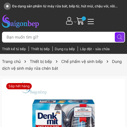
Sài Gòn Bếp chuyên thiết bị bếp, gia dụng bếp cao cấp
|
|
|
Thiết kế tủ bếp
Thiết bị bếp
Dụng cụ bếp
Lắp đặt - sửa chữa
Trang chủ
Thiết bị bếp
Chế phẩm vệ sinh bếp
Dung
dịch vệ sinh máy rửa chén bát
Sắp hết hàng