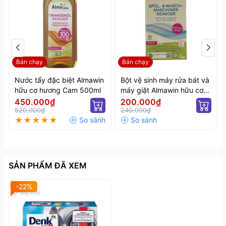
Bán chạy
Bán chạy
Nước tẩy đặc biệt Almawin
Bột vệ sinh máy rửa bát và
hữu cơ hương Cam 500ml
máy giặt Almawin hữu cơ
200gr
450.000₫
200.000₫
520.000₫
240.000₫
SẢN PHẨM ĐÃ XEM
-22%