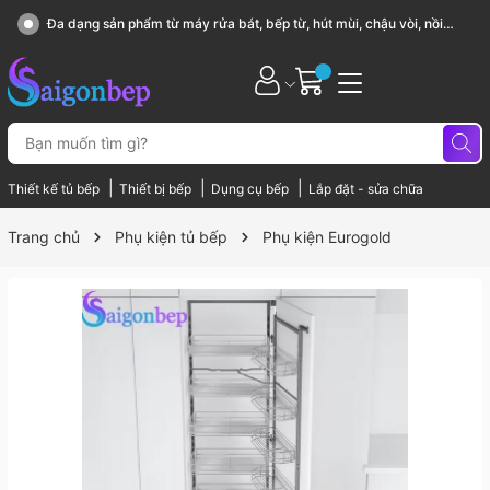
ản phẩm từ máy rửa bát, bếp từ, hút mùi, chậu vòi, nồi
Sài Gòn Bếp
|
|
|
Thiết kế tủ bếp
Thiết bị bếp
Dụng cụ bếp
Lắp đặt - sửa chữa
Trang chủ
Phụ kiện tủ bếp
Phụ kiện Eurogold