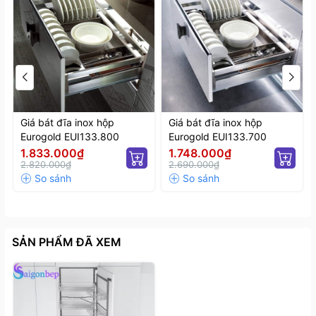
trong hôm nay!
Giá bát đĩa inox hộp
Giá bát đĩa inox hộp
Eurogold EUI133.800
Eurogold EUI133.700
1.833.000₫
1.748.000₫
2.820.000₫
2.690.000₫
SẢN PHẨM ĐÃ XEM