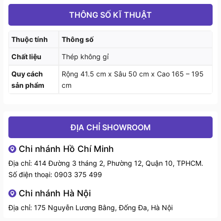
tạo chắc chắn, thi công cẩn thận đến từng múi hàn
THÔNG SỐ KĨ THUẬT
nên bạn hoàn toàn yên tâm khi để đồ nặng.
Thuộc tính
Thông số
Chất liệu
Thép không gỉ
Quy cách
Rộng 41.5 cm x Sâu 50 cm x Cao 165 – 195
sản phẩm
cm
ĐỊA CHỈ SHOWROOM
Chi nhánh Hồ Chí Minh
Địa chỉ: 414 Đường 3 tháng 2, Phường 12, Quận 10, TPHCM.
Số điện thoại:
0903 375 499
Chi nhánh Hà Nội
Địa chỉ: 175 Nguyễn Lương Bằng, Đống Đa, Hà Nội