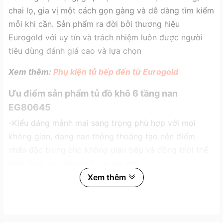
chai lọ, gia vị một cách gọn gàng và dễ dàng tìm kiếm
mỗi khi cần. Sản phẩm ra đời bởi thương hiệu
Eurogold với uy tín và trách nhiệm luôn được người
tiêu dùng đánh giá cao và lựa chọn
Xem thêm:
Phụ kiện tủ bếp đến từ Eurogold
Ưu điểm sản phẩm tủ đồ khô 6 tầng nan
EG80645
-Kiểu dáng mảnh mai sang trọng phù hợp với mọi
không gian, dạng nan thông thoáng tạo nên điểm
nhấn đặc trưng cho không gian bếp và đồng thời thể
hiện được sự chịu chơi của gia chủ.
Xem thêm
-Sử dụng chất liệu thép mạ crom chắc chắn, chịu lực
tốt, không bị oxy hóa, không xỉn màu.
-Sản phẩm đạt tiêu chuẩn chất lượng châu Âu với cấu