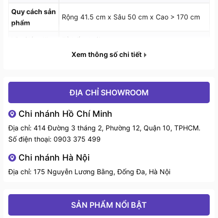
Quy cách sản
Rộng 41.5 cm x Sâu 50 cm x Cao > 170 cm
phẩm
Vị trí lắp đặt
Tủ bếp dưới
Xem thông số chi tiết
ĐỊA CHỈ SHOWROOM
Chi nhánh Hồ Chí Minh
-Tủ trang bị 6 tầng 12 ngăn mang đến trải nghiệm
Địa chỉ: 414 Đường 3 tháng 2, Phường 12, Quận 10, TPHCM.
không gian vô cùng rộng rãi, giúp bạn lưu trữ được
Số điện thoại:
0903 375 499
những chai rượu, nước ngọt, vật dụng hay cả những
túi nguyên liệu. Tất cả sẽ được bảo quản an toàn
Chi nhánh Hà Nội
trong tủ MC040645 một cách gọn gàng, bạn sẽ
Địa chỉ: 175 Nguyễn Lương Bằng, Đống Đa, Hà Nội
không còn mất thời gian tìm kiếm mỗi thứ mỗi nơi như
trước nữa.
SẢN PHẨM NỔI BẬT
-Bề mặt sáng bóng khó bám bẩn, dễ dàng vệ sinh