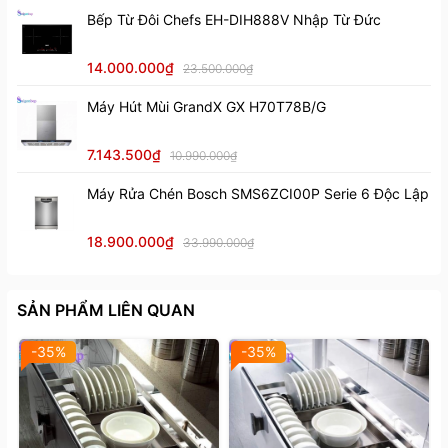
Bếp Từ Đôi Chefs EH-DIH888V Nhập Từ Đức
bằng một chiếc khăn ẩm.
14.000.000₫
23.500.000₫
Máy Hút Mùi GrandX GX H70T78B/G
7.143.500₫
10.990.000₫
Máy Rửa Chén Bosch SMS6ZCI00P Serie 6 Độc Lập
18.900.000₫
33.990.000₫
SẢN PHẨM LIÊN QUAN
-35%
-35%