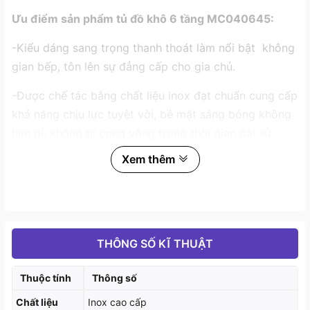
Ưu điểm sản phẩm tủ đồ khô 6 tầng MC040645:
-Kiểu dáng sang trọng thanh thoát làm nổi bật không
gian bếp, tôn lên sự đẳng cấp cho gia chủ.
-Được chế tác bằng chất liệu inox đạt chuẩn cung cấp
khả năng chịu lực tuyệt vời, bề mặt sáng bóng không
hen gỉ, không bị cong võng trong thời gian dài sử
dụng.
Xem thêm
THÔNG SỐ KĨ THUẬT
Thuộc tính
Thông số
Chất liệu
Inox cao cấp