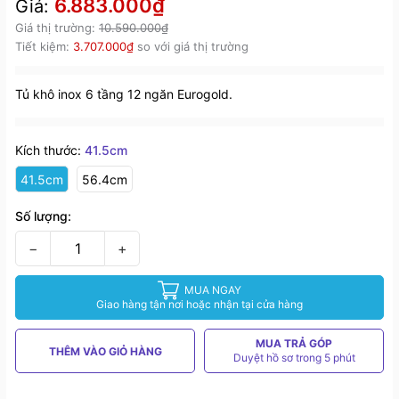
6.883.000₫
Giá:
Giá thị trường:
10.590.000₫
Tiết kiệm:
3.707.000₫
so với giá thị trường
Tủ khô inox 6 tầng 12 ngăn Eurogold.
Kích thước:
41.5cm
41.5cm
56.4cm
Số lượng:
−
+
MUA NGAY
Giao hàng tận nơi hoặc nhận tại cửa hàng
MUA TRẢ GÓP
THÊM VÀO GIỎ HÀNG
Duyệt hồ sơ trong 5 phút