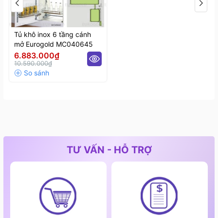
Tủ khô inox 6 tầng cánh
mở Eurogold MC040645
6.883.000₫
10.590.000₫
TƯ VẤN - HỖ TRỢ