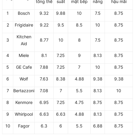
tổng thể
suất
mặt bếp
năng
hậu mãi
1
Bosch
9.32
9.88
10
7.5
8.75
2
Frigidaire
9.22
9.5
8.5
10
8.75
Kitchen
3
8.77
10
8
7.5
8.75
Aid
4
Miele
8.1
7.25
9
8.13
8.75
5
GE Cafe
7.88
7.25
7
10
8.75
6
Wolf
7.63
8.38
4.88
9.38
9.38
7
Bertazzoni
7.08
7
5.5
8.13
10
8
Kenmore
6.95
7.25
4.75
8.75
8.75
9
Whirlpool
6.63
6.63
4.88
8.13
8.75
10
Fagor
6.3
6
5.5
6.88
8.75