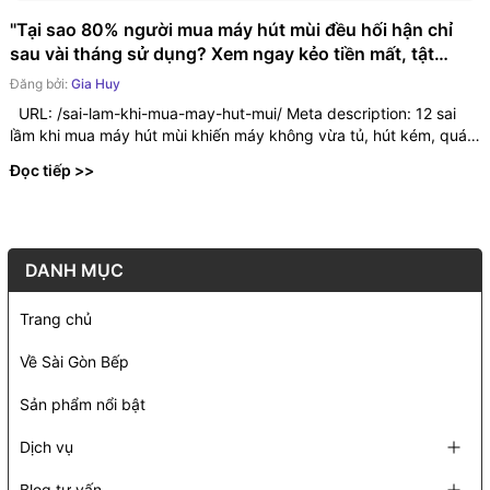
"Tại sao 80% người mua máy hút mùi đều hối hận chỉ
sau vài tháng sử dụng? Xem ngay kẻo tiền mất, tật
mang!"
Đăng bởi:
Gia Huy
URL: /sai-lam-khi-mua-may-hut-mui/ Meta description: 12 sai
lầm khi mua máy hút mùi khiến máy không vừa tủ, hút kém, quá
ồn...
Đọc tiếp >>
DANH MỤC
Trang chủ
Về Sài Gòn Bếp
Sản phẩm nổi bật
Dịch vụ
Blog tư vấn