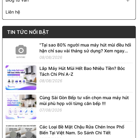
Liên hệ
TIN TỨC NỔI BẬT
"Tại sao 80% người mua máy hút mùi đều hối
hận chỉ sau vài tháng sử dụng? Xem ngay
kẻo tiền mất, tật mang!"
08/08/2026
Lắp Máy Hút Mùi Hết Bao Nhiêu Tiền? Bóc
Tách Chi Phí A-Z
08/08/2026
Cùng Sài Gòn Bếp tư vấn chọn mua máy hút
mùi phù hợp với từng căn bếp !!!
07/08/2026
Các Loại Bề Mặt Chậu Rửa Chén Inox Phổ
Biến Tại Việt Nam. So Sánh Chi Tiết