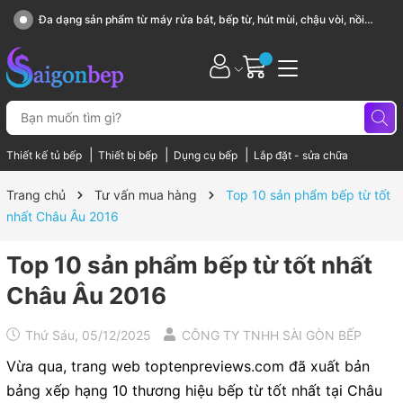
Sài Gòn Bếp chuyên thiết bị bếp, gia dụng bếp cao cấp
|
|
|
Thiết kế tủ bếp
Thiết bị bếp
Dụng cụ bếp
Lắp đặt - sửa chữa
Trang chủ
Tư vấn mua hàng
Top 10 sản phẩm bếp từ tốt
nhất Châu Âu 2016
Top 10 sản phẩm bếp từ tốt nhất
Châu Âu 2016
Thứ Sáu, 05/12/2025
CÔNG TY TNHH SÀI GÒN BẾP
Vừa qua, trang web toptenpreviews.com đã xuất bản
bảng xếp hạng 10 thương hiệu bếp từ tốt nhất tại Châu