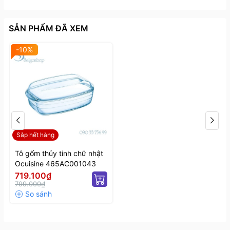
SẢN PHẨM ĐÃ XEM
-10%
Sắp hết hàng
Tô gốm thủy tinh chữ nhật
Ocuisine 465AC001043
719.100₫
799.000₫