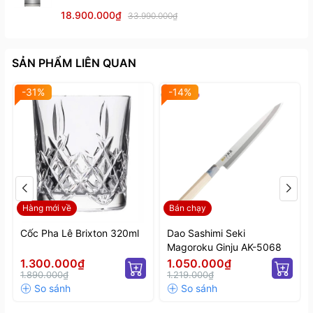
18.900.000₫
33.990.000₫
SẢN PHẨM LIÊN QUAN
-31%
-14%
Hàng mới về
Bán chạy
Cốc Pha Lê Brixton 320ml
Dao Sashimi Seki
Magoroku Ginju AK-5068
1.300.000₫
1.050.000₫
1.890.000₫
1.219.000₫