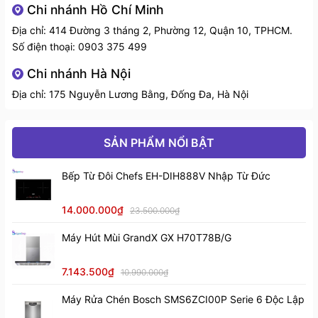
năng, với sự kết hợp ưu việt của hai chất liệu gốm và
Chi nhánh Hồ Chí Minh
thủy tinh đem đến độ bền cao nên nhiều hộ gia đình
Địa chỉ: 414 Đường 3 tháng 2, Phường 12, Quận 10, TPHCM.
chọn gắn bó với sản phẩm này.
Số điện thoại:
0903 375 499
Dung tích: 4.5L
Chi nhánh Hà Nội
Địa chỉ: 175 Nguyễn Lương Bằng, Đống Đa, Hà Nội
Kích thước: 32x19x8.5 cm
Cân nặng: 1.5 kg
SẢN PHẨM NỔI BẬT
Sản phẩm bảo hành 10 năm
Bếp Từ Đôi Chefs EH-DIH888V Nhập Từ Đức
>> Bạn cũng có thể tham khảo thêm các sản phẩm
Tô
chén thủy tinh Ocuisine
14.000.000₫
23.500.000₫
Máy Hút Mùi GrandX GX H70T78B/G
7.143.500₫
10.990.000₫
Máy Rửa Chén Bosch SMS6ZCI00P Serie 6 Độc Lập