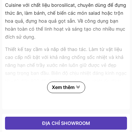
Cuisine với chất liệu borosilicat, chuyên dùng để đựng
thức ăn, làm bánh, chế biến các món salad hoặc trộn
hoa quả, đựng hoa quả gọt sẵn. Về công dụng bạn
hoàn toàn có thể linh hoạt và sáng tạo cho nhiều mục
đích sử dụng.
Thiết kế tay cầm và nắp dễ thao tác. Làm từ vật liệu
cao cấp nổi bật với khả năng chống sốc nhiệt và khả
năng hạn chế trầy xước nên luôn giữ được vẻ đẹp
sang trọng ban đầu. Biên độ chịu nhiệt đáng kinh ngạc
từ -40 đến 300 độ C. Đây là mức chịu nhiệt ổn định
Xem thêm
và lý tưởng giúp bạn thực hiện các ý tưởng về món ăn
cho gia đình. Sản phẩm có thể sử dụng được trong lò
vi sóng, lò nướng, bếp ga hoặc bếp hồng ngoại.
Sản phẩm luôn được khách hàng yêu mến, tin tưởng
ĐỊA CHỈ SHOWROOM
và lựa chọn không chỉ bởi thiết kế thẩm mỹ và tính đa