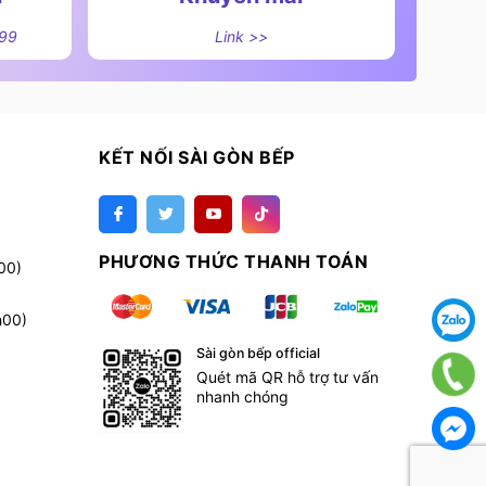
499
Link >>
KẾT NỐI SÀI GÒN BẾP
PHƯƠNG THỨC THANH TOÁN
00)
h00)
Sài gòn bếp official
Quét mã QR hỗ trợ tư vấn
nhanh chóng