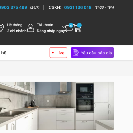
ếp cao cấp
0903 375 499
|
CSKH:
0931 136 018
(24/7)
(8h30 - 19h)
Hệ thống
Tài khoản
0
2 chi nhánh
Đăng nhập ngay
 hệ
Live
Yêu cầu báo giá