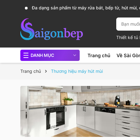
Đa dạng sản phẩm từ máy rửa bát, bếp từ, hút mùi, c
chảo...
Thiết kế t
Trang chủ
Về Sài Gò
DANH MỤC
Trang chủ
Thương hiệu máy hút mùi