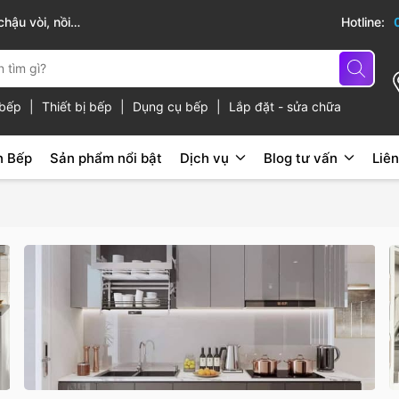
hậu vòi, nồi
Sài Gòn Bếp chuyên thiết bị bếp, gia dụng b
Hotline:
ủ bếp
|
Thiết bị bếp
|
Dụng cụ bếp
|
Lắp đặt - sửa chữa
n Bếp
Sản phẩm nổi bật
Dịch vụ
Blog tư vấn
Liên