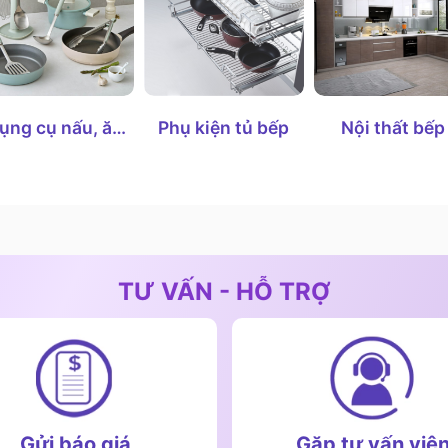
ụng cụ nấu, ăn
Phụ kiện tủ bếp
Nội thất bếp
uống
TƯ VẤN - HỖ TRỢ
Gửi báo giá
Gặp tư vấn viê