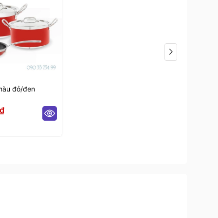
màu đỏ/đen
₫