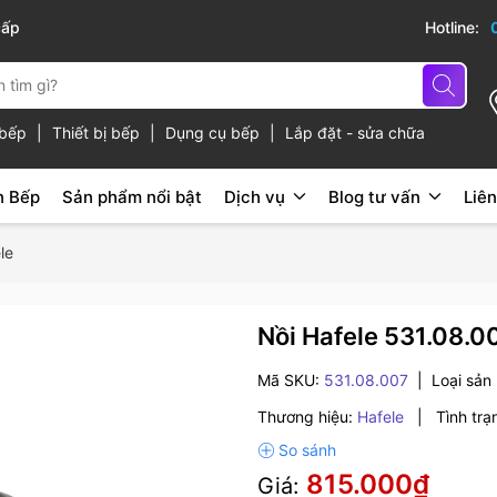
cấp
Hotline:
ủ bếp
|
Thiết bị bếp
|
Dụng cụ bếp
|
Lắp đặt - sửa chữa
n Bếp
Sản phẩm nổi bật
Dịch vụ
Blog tư vấn
Liên
le
Nồi Hafele 531.08.0
Mã SKU:
531.08.007
|
Loại sản
Thương hiệu:
Hafele
|
Tình trạ
815.000₫
Giá: