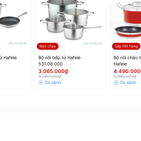
Bán chạy
Sắp hết hàng
ừ Hafele
Bộ nồi bếp từ Hafele
Bộ nồi chảo 
531.08.000
Hafele
3.065.000₫
4.490.000
4.090.000₫
5.990.000₫