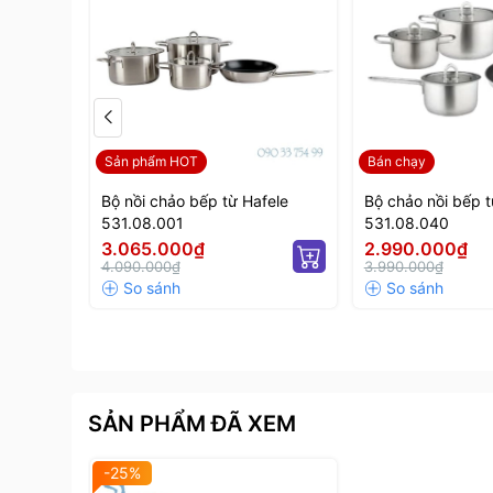
Sản phẩm HOT
Bán chạy
Bộ nồi chảo bếp từ Hafele
Bộ chảo nồi bếp t
531.08.001
531.08.040
3.065.000₫
2.990.000₫
4.090.000₫
3.990.000₫
SẢN PHẨM ĐÃ XEM
-25%