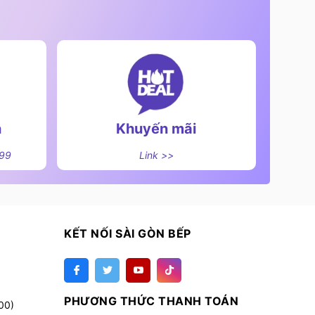
n
Khuyến mãi
499
Link >>
KẾT NỐI SÀI GÒN BẾP
PHƯƠNG THỨC THANH TOÁN
00)