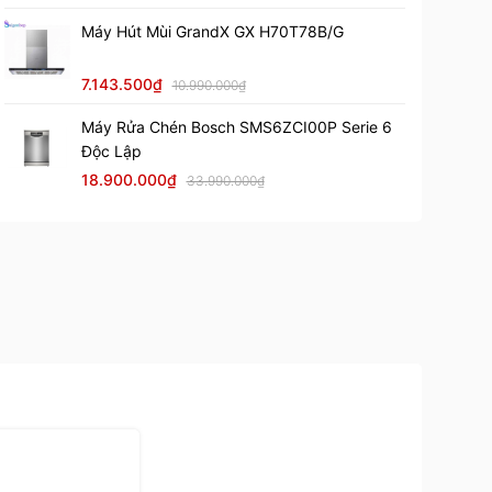
Máy Hút Mùi GrandX GX H70T78B/G
7.143.500₫
10.990.000₫
Máy Rửa Chén Bosch SMS6ZCI00P Serie 6
Độc Lập
18.900.000₫
33.990.000₫