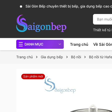
, nồi
Sài Gòn Bếp chuyên thiết bị bếp, gia dụng bếp cao 
Thiết kế t
Trang chủ
Về Sài Gò
DANH MỤC
Trang chủ
Gia dụng bếp
Bộ nồi
Bộ nồi từ Hafe
Sản phẩm mới