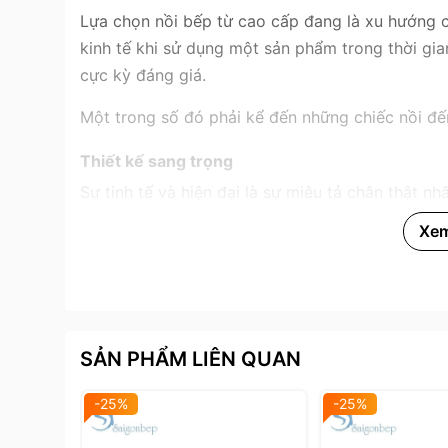
Lựa chọn nồi bếp từ cao cấp đang là xu hướng củ
kinh tế khi sử dụng một sản phẩm trong thời gia
cực kỳ đáng giá.
Một trong số đó phải kể đến những chiếc nồi đ
Thiết kế sang trọng
Sự tinh tế và hiện đại là sự miêu tả chân thật n
đạo làm nổi bật với phong cách châu Âu, bề mặt
Xe
kính giúp dễ dàng quan sát thực phẩm đang nấu
phù hợp nấu nhiều loại món ăn.
SẢN PHẨM LIÊN QUAN
-25%
-25%