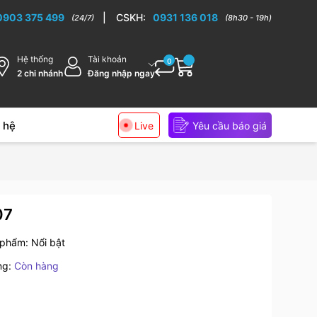
0903 375 499
|
CSKH:
0931 136 018
(24/7)
(8h30 - 19h)
Hệ thống
Tài khoản
0
2 chi nhánh
Đăng nhập ngay
 hệ
Live
Yêu cầu báo giá
07
 phẩm:
Nổi bật
ng:
Còn hàng