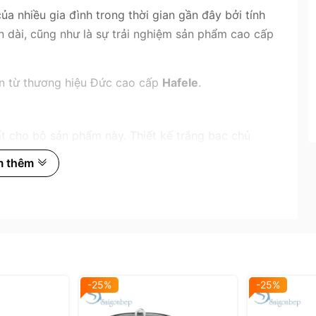
a nhiều gia đình trong thời gian gần đây bởi tính
n dài, cũng như là sự trải nghiệm sản phẩm cao cấp
ến từ thương hiệu Đức cao cấp
Hafele
.
hất cho bộ sản phẩm này. Thiết kế trắng bạc chủ
 dễ vệ sinh trong quá trình sử dụng. Nắp nồi bằng
m thêm
. Nồi có đường kính 20cm là kích thước phổ thông
-25%
-25%