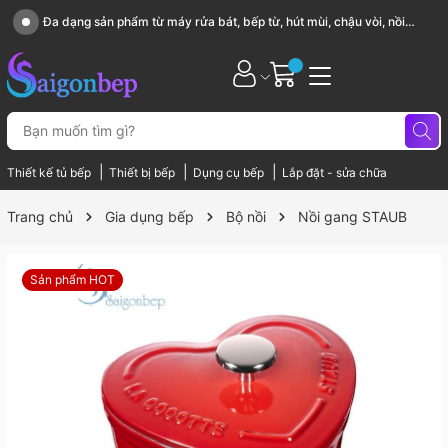
Sài Gòn Bếp chuyên thiết bị bếp, gia dụng bếp cao cấp
|
|
|
Thiết kế tủ bếp
Thiết bị bếp
Dụng cụ bếp
Lắp đặt - sửa chữa
Trang chủ
Gia dụng bếp
Bộ nồi
Nồi gang STAUB
Sản phẩm HOT