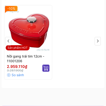
-10%
Sản phẩm HOT
Nồi gang trái tim 12cm -
11001206
2.959.110₫
3.287.900₫