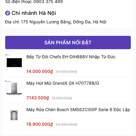
Số điện thoại:
0903 375 499
Chi nhánh Hà Nội
Địa chỉ: 175 Nguyễn Lương Bằng, Đống Đa, Hà Nội
SẢN PHẨM NỔI BẬT
Thông số nồi gang trái tim Staub 11001206
Bếp Từ Đôi Chefs EH-DIH888V Nhập Từ Đức
Dung tích: 0,35 lít
14.000.000₫
Đường kính đáy: 10,2 cm
23.500.000₫
Máy Hút Mùi GrandX GX H70T78B/G
Đường kính: 12 cm
Trọng lượng: 0.98 kg
7.143.500₫
10.990.000₫
Máy Rửa Chén Bosch SMS6ZCI00P Serie 6 Độc Lập
Chiều cao (có nắp): 7,5 cm
Chiều cao (không có nắp): 4,9 cm
18.900.000₫
33.990.000₫