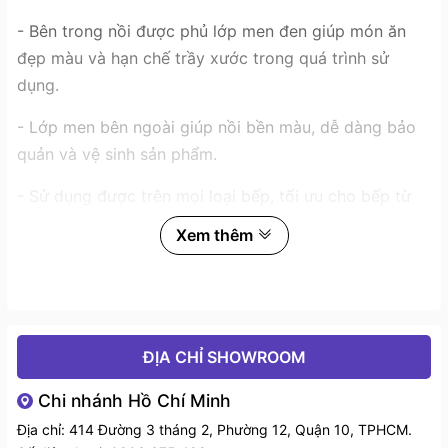
- Bên trong nồi được phủ lớp men đen giúp món ăn
đẹp màu và hạn chế trầy xước trong quá trình sử
dụng.
- Lớp men bên ngoài giúp nồi bền màu, dễ dàng bảo
quản và vệ sinh sản phẩm.
- Sử dụng được trên mọi loại bếp, tối ưu cho bếp từ
và lò nướng.
Xem thêm
ĐỊA CHỈ SHOWROOM
Chi nhánh Hồ Chí Minh
Địa chỉ: 414 Đường 3 tháng 2, Phường 12, Quận 10, TPHCM.