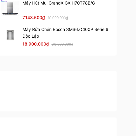
Máy Hút Mùi GrandX GX H70T78B/G
7.143.500₫
10.990.000₫
Máy Rửa Chén Bosch SMS6ZCI00P Serie 6
Độc Lập
18.900.000₫
33.990.000₫