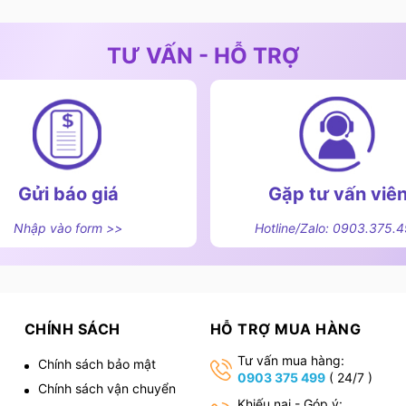
TƯ VẤN - HỖ TRỢ
Gửi báo giá
Gặp tư vấn viê
Nhập vào form >>
Hotline/Zalo: 0903.375.
CHÍNH SÁCH
HỖ TRỢ MUA HÀNG
Tư vấn mua hàng:
Chính sách bảo mật
0903 375 499
( 24/7 )
Chính sách vận chuyển
,
Khiếu nại - Góp ý: