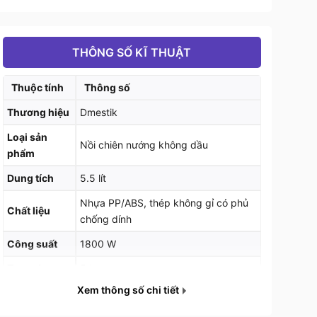
THÔNG SỐ KĨ THUẬT
Thuộc tính
Thông số
Thương hiệu
Dmestik
Loại sản
Nồi chiên nướng không dầu
phẩm
Dung tích
5.5 lít
Nhựa PP/ABS, thép không gỉ có phủ
Chất liệu
chống dính
Công suất
1800 W
Trọng lượng
5 kg
Xem thông số chi tiết