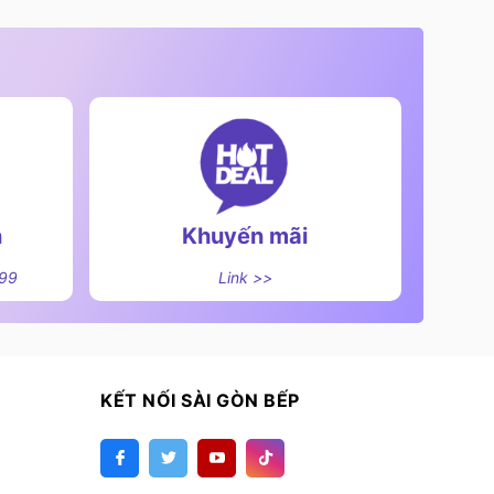
n
Khuyến mãi
499
Link >>
KẾT NỐI SÀI GÒN BẾP