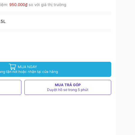
kiệm:
950.000₫
so với giá thị trường
.5L
MUA NGAY
àng tận nơi hoặc nhận tại cửa hàng
MUA TRẢ GÓP
Duyệt hồ sơ trong 5 phút