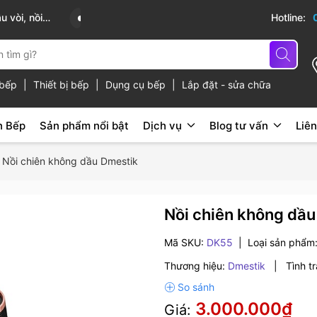
cấp
Hotline:
ủ bếp
|
Thiết bị bếp
|
Dụng cụ bếp
|
Lắp đặt - sửa chữa
n Bếp
Sản phẩm nổi bật
Dịch vụ
Blog tư vấn
Liên
Nồi chiên không dầu Dmestik
Nồi chiên không dầ
Mã SKU:
DK55
|
Loại sản phẩm
Thương hiệu:
Dmestik
|
Tình t
3.000.000₫
Giá: