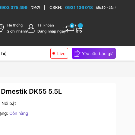
0903 375 499
|
CSKH:
0931 136 018
(24/7)
(8h30 - 19h)
Hệ thống
Tài khoản
0
2 chi nhánh
Đăng nhập ngay
 hệ
Live
Yêu cầu báo giá
u Dmestik DK55 5.5L
:
Nổi bật
rạng:
Còn hàng