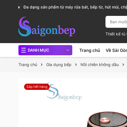
, nồi
Sài Gòn Bếp chuyên thiết bị bếp, gia dụng bếp cao 
Thiết kế t
Trang chủ
Về Sài Gò
DANH MỤC
Trang chủ
Gia dụng bếp
Nồi chiên không dầu
Sắp hết hàng