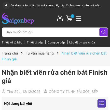
Sài Gòn Bếp chuyên thiết bị bếp, gia dụng bếp cao cấp
|
|
|
Thiết kế tủ bếp
Thiết bị bếp
Dụng cụ bếp
Lắp đặt - sửa chữa
Trang chủ
Tư vấn mua hàng
Nhận biết viên rửa chén bát
Finish giả
Nhận biết viên rửa chén bát Finish
giả
Thứ Sáu, 12/12/2025
CÔNG TY TNHH SÀI GÒN BẾP
Nội dung bài viết