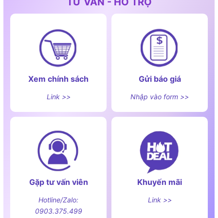
TƯ VẤN - HỖ TRỢ
Xem chính sách
Gửi báo giá
Link >>
Nhập vào form >>
Gặp tư vấn viên
Khuyến mãi
Hotline/Zalo:
Link >>
0903.375.499