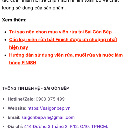
lượng sử dụng của sản phẩm.
Xem thêm:
Tại sao nên chọn mua viên rửa tại Sài Gòn Bếp
Các loại viên rửa bát Finish được ưa chuộng nhất
hiện nay
Hướng dẫn sử dụng viên rửa, muối rửa và nước làm
bóng FINISH
THÔNG TIN LIÊN HỆ - SÀI GÒN BẾP
Hotline/Zalo:
0903 375 499
Website:
https://saigonbep.vn
Email:
saigonbep.vn@gmail.com
Địa chỉ:
414 Đường 3 tháng 2, P.12, Q.10, TPHCM.