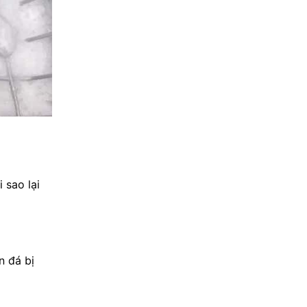
 sao lại
n đá bị