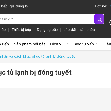
cấp
Hotline:
ủ bếp
|
Thiết bị bếp
|
Dụng cụ bếp
|
Lắp đặt - sửa chữa
n Bếp
Sản phẩm nổi bật
Dịch vụ
Blog tư vấn
Liên
nhân và cách khắc phục tủ lạnh bị đóng tuyết
 tủ lạnh bị đóng tuyết