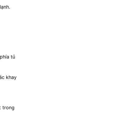
 lạnh.
phía tủ
các khay
t trong