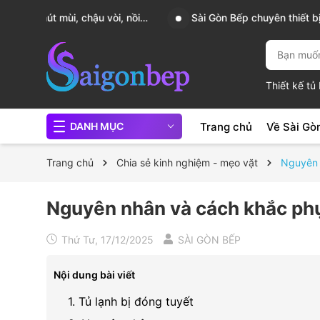
, nồi
Sài Gòn Bếp chuyên thiết bị bếp, gia dụng bếp cao 
Thiết kế t
Trang chủ
Về Sài Gò
DANH MỤC
Trang chủ
Chia sẻ kinh nghiệm - mẹo vặt
Nguyên 
Nguyên nhân và cách khắc phục
Thứ Tư, 17/12/2025
SÀI GÒN BẾP
Nội dung bài viết
1. Tủ lạnh bị đóng tuyết