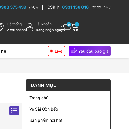
0903 375 499
|
CSKH:
0931 136 018
(24/7)
(8h30 - 19h)
Hệ thống
Tài khoản
0
2 chi nhánh
Đăng nhập ngay
 hệ
Live
Yêu cầu báo giá
DANH MỤC
Trang chủ
Về Sài Gòn Bếp
Sản phẩm nổi bật