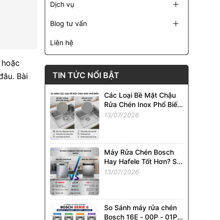
Dịch vụ
Blog tư vấn
Liên hệ
 hoặc
TIN TỨC NỔI BẬT
đâu. Bài
Các Loại Bề Mặt Chậu
Rửa Chén Inox Phổ Biến
Tại Việt Nam. So Sánh
13/07/2026
Chi Tiết
Máy Rửa Chén Bosch
Hay Hafele Tốt Hơn? So
Sánh Chi Tiết Từ A - Z
13/07/2026
So Sánh máy rửa chén
Bosch 16E - 00P - 01P -