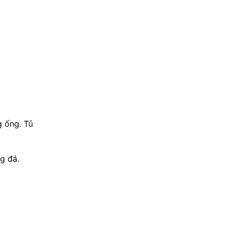
.
g ống. Tủ
ng đá.