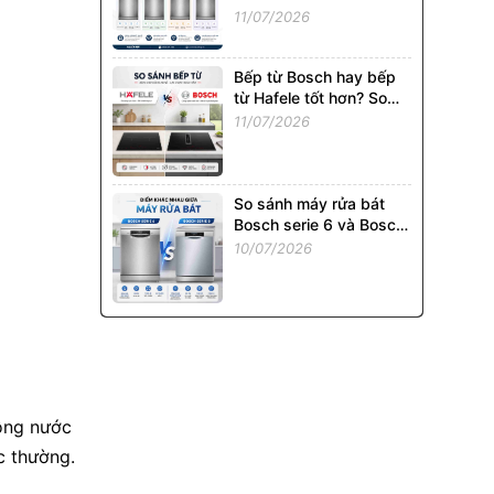
02P: Model Nào Đáng
11/07/2026
Mua Nhất?
Bếp từ Bosch hay bếp
từ Hafele tốt hơn? So
sánh chi tiết từ A - Z
11/07/2026
So sánh máy rửa bát
Bosch serie 6 và Bosch
Serie 8: Có đáng chi
10/07/2026
thêm tiền?
đông nước
c thường.