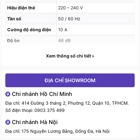
vân tay tăng sự thẩm mỹ sang trọng , chống trầy
Hiệu điện thế
220 – 240 V
xước tối ưu
Tần số
50 / 60 Hz
Bảng điều khiển xoay cơ kết hợp phím bấm điện tử
Cường độ dòng điện
10 A
hiện đại
Độ ồn
46 dB
Tiêu chuẩn tiết kiệm năng lượng đạt chuẩn Châu Âu
Chiều dài dây nguồn
190 cm
Xem thông số chi tiết
A++
Kích thước sản phẩm
845 × 600 × 600 mm
Made in Turkey
(C × R × S)
ĐỊA CHỈ SHOWROOM
Chức năng an toàn :
Động cơ Eco Silence Drive : Động cơ không chổi than
Chi nhánh Hồ Chí Minh
được sáng tạo và phát triển bởi Bosch có khả năng
Địa chỉ: 414 Đường 3 tháng 2, Phường 12, Quận 10, TPHCM.
vận hành vô cùng nhẹ và êm, nhanh hơn hẳn, hoạt
Số điện thoại:
0903 375 499
động bền bỉ hơn, khả năng tiêu thụ năng lượng hiệu
Chi nhánh Hà Nội
quả hơn và khỏe hơn mọi thế hệ đã sử dụng trước đó
Địa chỉ: 175 Nguyễn Lương Bằng, Đống Đa, Hà Nội