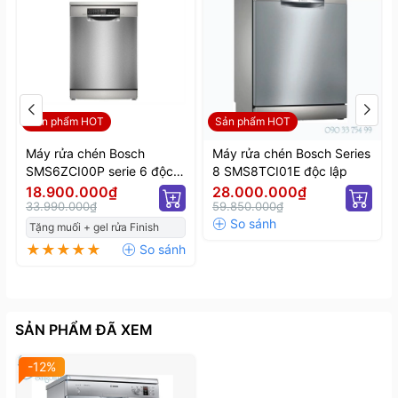
Sản phẩm HOT
Sản phẩm HOT
Máy rửa chén Bosch
Máy rửa chén Bosch Series
SMS6ZCI00P serie 6 độc
8 SMS8TCI01E độc lập
lập
18.900.000₫
28.000.000₫
33.990.000₫
59.850.000₫
Tặng muối + gel rửa Finish
SẢN PHẨM ĐÃ XEM
-12%