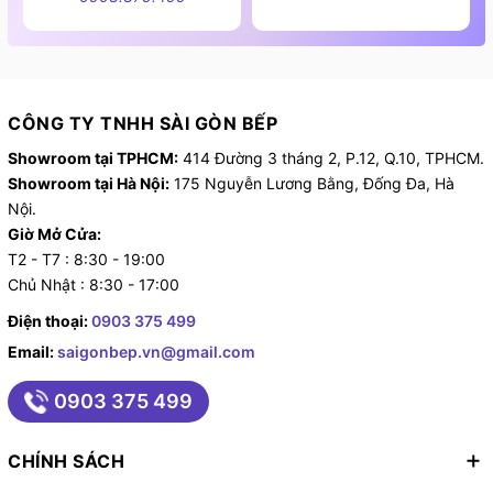
50°C, phù hợp cho việc rửa vào ban đêm mà không
gây ồn.
- Favourite (Pre-Rinse) : Chương trình ưa thích cho
phép rửa sơ trước khi thực hiện các chế độ khác, giúp
CÔNG TY TNHH SÀI GÒN BẾP
làm sạch bát đĩa dễ dàng hơn.
Showroom tại TPHCM:
414 Đường 3 tháng 2, P.12, Q.10, TPHCM.
Showroom tại Hà Nội:
175 Nguyễn Lương Bằng, Đống Đa, Hà
Các tùy chọn hỗ trợ nâng cao:
Nội.
Tùy theo từng mã sản phẩm mà sẽ có các tùy chọn hỗ
Giờ Mở Cửa:
T2 - T7 : 8:30 - 19:00
trợ khác nhau, dưới đây là tất cả tùy chọn hỗ trợ được
Chủ Nhật : 8:30 - 17:00
thiết kế trên serie 4
Điện thoại:
0903 375 499
- Remote Start : Khởi động máy từ xa qua ứng dụng
Email:
saigonbep.vn@gmail.com
di động.
- Extra Dry : Chế độ sấy bổ sung giúp bát đĩa khô
0903 375 499
hoàn toàn.
- Half Load : Rửa nửa tải bát đĩa, tiết kiệm nước và
CHÍNH SÁCH
điện.