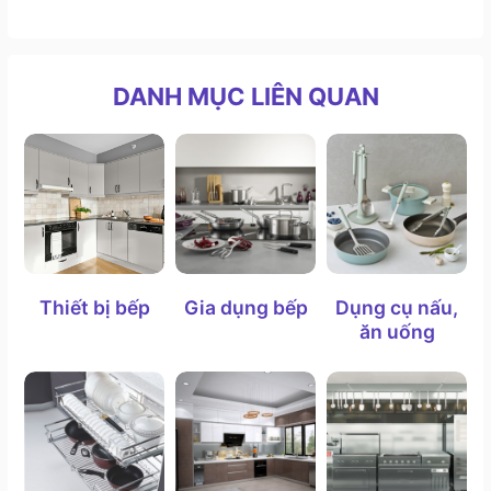
DANH MỤC LIÊN QUAN
Một nhà máy sản xuất máy rửa chén của Bosch tại Châu Âu
II. Thiết kế và tính năng máy rửa bát chén Series
4
Thiết bị bếp
Gia dụng bếp
Dụng cụ nấu,
1. Thiết kế
ăn uống
Vỏ ngoài của các dòng máy rửa chén
Bosch series 4
được làm bằng chất liệu inox kết hợp nhựa cao cấp,
cứng cáp, dễ vệ sinh. Điều này giúp tăng cường độ
bền cùng khả năng chống va đập, ngăn ngừa ăn mòn
và rỉ sét cho sản phẩm.