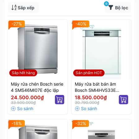
0
Sắp xếp
Bộ lọc
-27%
-40%
Sắp hết hàng
Sản phẩm HOT
Máy rửa chén Bosch serie
Máy rửa bát bán âm
4 SMS46MI07E độc lập
Bosch SMI4HVS33E
Series 4
24.500.000₫
18.500.000₫
33.500.000₫
30.790.000₫
-18%
-32%