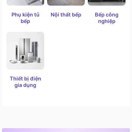
Chất liệu inox cũng giúp máy rửa chén Bosch có vẻ
Phụ kiện tủ
Nội thất bếp
Bếp công
ngoài sang trọng, phong cách và dễ dàng phối hợp
bếp
nghiệp
với nhiều không gian nội thất khác nhau.
Thiết bị điện
gia dụng