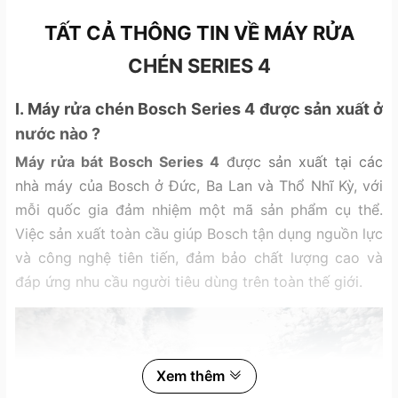
TẤT CẢ THÔNG TIN VỀ MÁY RỬA
CHÉN SERIES 4
I. Máy rửa chén Bosch Series 4 được sản xuất ở
nước nào ?
Máy rửa bát Bosch Series 4
được sản xuất tại các
nhà máy của Bosch ở Đức, Ba Lan và Thổ Nhĩ Kỳ, với
mỗi quốc gia đảm nhiệm một mã sản phẩm cụ thể.
Việc sản xuất toàn cầu giúp Bosch tận dụng nguồn lực
và công nghệ tiên tiến, đảm bảo chất lượng cao và
đáp ứng nhu cầu người tiêu dùng trên toàn thế giới.
Xem thêm