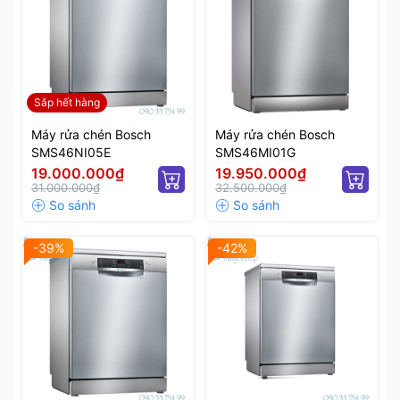
Sắp hết hàng
Máy rửa chén Bosch
Máy rửa chén Bosch
SMS46NI05E
SMS46MI01G
19.000.000₫
19.950.000₫
31.000.000₫
32.500.000₫
-39%
-42%