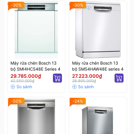
-30%
-30%
Máy rửa chén Bosch 13
Máy rửa chén Bosch 13
bộ SMI4HCS48E Series 4
bộ SMS4HAW48E series 4
29.785.000₫
27.223.000₫
42.550.000₫
38.890.000₫
-50%
-24%