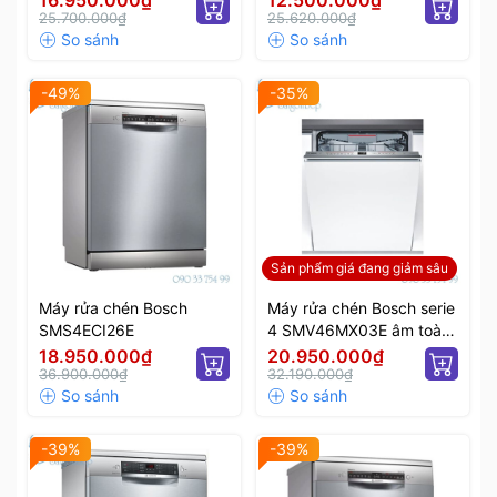
16.950.000₫
12.500.000₫
25.700.000₫
25.620.000₫
-49%
-35%
Sản phẩm giá đang giảm sâu
Máy rửa chén Bosch
Máy rửa chén Bosch serie
SMS4ECI26E
4 SMV46MX03E âm toàn
phần
18.950.000₫
20.950.000₫
36.900.000₫
32.190.000₫
-39%
-39%