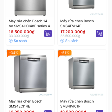
Máy rửa chén Bosch 14
Máy rửa chén Bosch
bộ SMS4HCI48E series 4
SMS4EVI14E
16.500.000₫
17.200.000₫
33.300.000₫
22.500.000₫
-34%
-51%
Máy rửa chén Bosch
Máy rửa chén Bosch
SMS4ECI14E
SMS4IVI01P