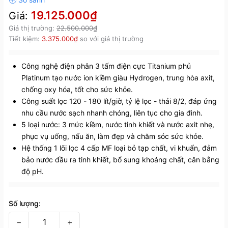
19.125.000₫
Giá:
Giá thị trường:
22.500.000₫
Tiết kiệm:
3.375.000₫
so với giá thị trường
Công nghệ điện phân 3 tấm điện cực Titanium phủ
Platinum tạo nước ion kiềm giàu Hydrogen, trung hòa axit,
chống oxy hóa, tốt cho sức khỏe.
Công suất lọc 120 - 180 lít/giờ, tỷ lệ lọc - thải 8/2, đáp ứng
nhu cầu nước sạch nhanh chóng, liên tục cho gia đình.
5 loại nước: 3 mức kiềm, nước tinh khiết và nước axit nhẹ,
phục vụ uống, nấu ăn, làm đẹp và chăm sóc sức khỏe.
Hệ thống 1 lõi lọc 4 cấp MF loại bỏ tạp chất, vi khuẩn, đảm
bảo nước đầu ra tinh khiết, bổ sung khoáng chất, cân bằng
độ pH.
Số lượng:
−
+