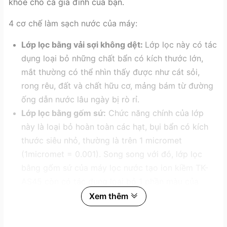
khỏe cho cả gia đình của bạn.
4 cơ chế làm sạch nước của máy:
Lớp lọc bằng vải sợi không dệt:
Lớp lọc này có tác
dụng loại bỏ những chất bẩn có kích thước lớn,
mắt thường có thể nhìn thấy được như cát sỏi,
rong rêu, đất và chất hữu cơ, mảng bám từ đường
ống dẫn nước lâu ngày bị rò rỉ.
Lớp lọc bằng gốm sứ:
Chức năng chính của lớp
này là loại bỏ hoàn toàn các hạt, bụi bẩn có kích
thước siêu nhỏ, thường là trên 1 micromet
(1micromet = 0.001). Song song với đó, lớp lọc
bằng gốm sứ của máy lọc nước tạo ion kiềm TK-
AS45 còn có tác dụng loại bỏ 1 phần màu của
nước.
Xem thêm
Lớp lọc than hoạt tính:
Có tác dụng làm sạch
nguồn nước tuyệt vời, giúp khử mùi và màu sắc