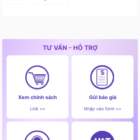
Máy lọc nước tạo ion kiềm Panasonic TK-AS45 hiện
đang có mức chiếc khấu vô cùng ưu đãi tại Sài Gòn
Bếp. Tự tin là đại lí chất lượng, được ủy quyền và hợp
tác trực tiếp với thương hiệu Panasonic. Sài Gòn Bếp
luôn bán hàng với tâm thế uy tín và trách nhiệm sẵn
sàng hoàn tiền và đền bù 100 % nếu là hàng không
TƯ VẤN - HỖ TRỢ
chính hãng. Đừng chần chờ gì và hãy liên vệ với chúng
tôi để sở hữu sản phẩm với mức giá ưu đãi và chất
lượng nhé.
Xem chính sách
Gửi báo giá
Link >>
Nhập vào form >>