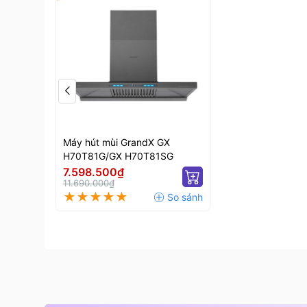
sáng khu vực nấu ăn hiệu quả, đồng thời tạ
Thiết kế khay hứng dầu thông minh đặt bên 
sinh định kỳ, giữ cho máy luôn sạch sẽ và ho
Máy hút mùi GrandX GX
H70T81G/GX H70T81SG
7.598.500₫
11.690.000₫