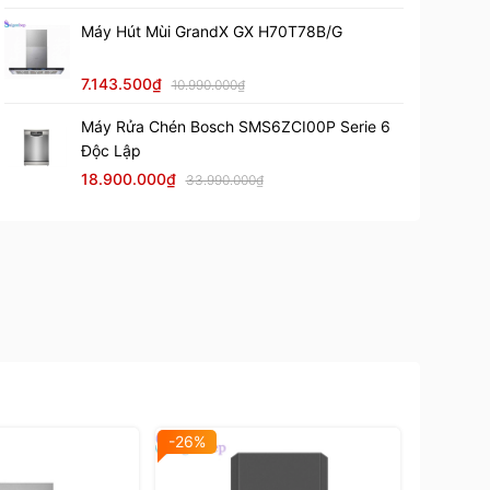
Máy Hút Mùi GrandX GX H70T78B/G
7.143.500₫
10.990.000₫
Máy Rửa Chén Bosch SMS6ZCI00P Serie 6
Độc Lập
18.900.000₫
33.990.000₫
-26%
-25%