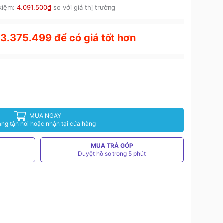
 kiệm:
4.091.500₫
so với giá thị trường
03.375.499 để có giá tốt hơn
MUA NGAY
àng tận nơi hoặc nhận tại cửa hàng
MUA TRẢ GÓP
Duyệt hồ sơ trong 5 phút