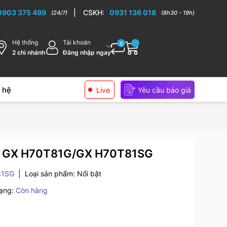
0903 375 499
|
CSKH:
0931 136 018
(24/7)
(8h30 - 19h)
Hệ thống
Tài khoản
0
2 chi nhánh
Đăng nhập ngay
 hệ
Live
Yêu cầu báo giá
X GX H70T81G/GX H70T81SG
81SG
|
Loại sản phẩm:
Nổi bật
rạng:
Còn hàng