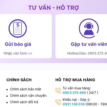
TƯ VẤN - HỖ TRỢ
Gửi báo giá
Gặp tư vấn viê
Nhập vào form >>
Hotline/Zalo: 0903.375.
ển cảm ứng 5 tốc độ
hút mùi GrandX GX H70T81G/GX H70T81SG còn được
CHÍNH SÁCH
HỖ TRỢ MUA HÀNG
ất 90W, giúp thiết bị vận hành êm ái, tiết kiệm điện
ng quá trình hoạt động.
Tư vấn mua hàng:
Chính sách bảo mật
0903 375 499
( 24/7 )
anh chóng loại bỏ khói, hơi dầu và mùi thức ăn phát
Chính sách vận chuyển
,
Khiếu nại - Góp ý:
rong lành cho gian bếp.
Chính sách đổi trả
0931 136 018
(08h30 - 19h
khoảng 42dB, giúp quá trình nấu ăn trở nên dễ chịu và