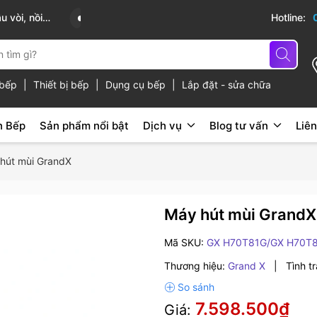
cấp
Hotline:
ủ bếp
|
Thiết bị bếp
|
Dụng cụ bếp
|
Lắp đặt - sửa chữa
n Bếp
Sản phẩm nổi bật
Dịch vụ
Blog tư vấn
Liên
hút mùi GrandX
Máy hút mùi Grand
Mã SKU:
GX H70T81G/GX H70T
Thương hiệu:
Grand X
|
Tình t
7.598.500₫
Giá: