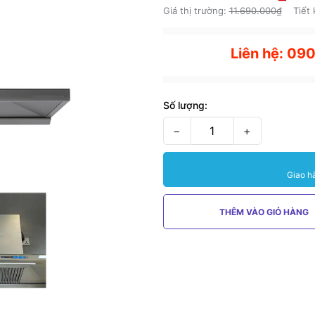
Giá thị trường:
11.690.000₫
Tiết
Liên hệ: 09
Số lượng:
−
+
Giao h
THÊM VÀO GIỎ HÀNG