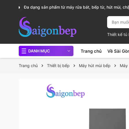
, nồi
Sài Gòn Bếp chuyên thiết bị bếp, gia dụng bếp cao 
Thiết kế t
Trang chủ
Về Sài Gò
DANH MỤC
Trang chủ
Thiết bị bếp
Máy hút mùi bếp
Máy 