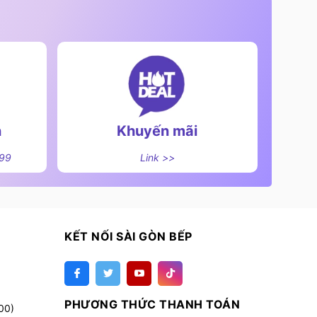
n
Khuyến mãi
499
Link >>
KẾT NỐI SÀI GÒN BẾP
PHƯƠNG THỨC THANH TOÁN
00)