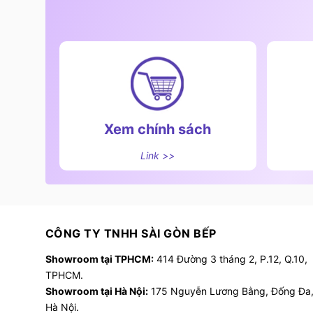
Xem chính sách
Link >>
Bảng điều khi
Về hiệu suất:
Không chỉ gây ấn tượng với thiết kế, máy 
CÔNG TY TNHH SÀI GÒN BẾP
trang bị động cơ Smart Inverter BLDC công su
năng lên đến 50% và giảm đáng kể độ ồn tro
Showroom tại TPHCM:
414 Đường 3 tháng 2, P.12, Q.10,
Máy có công suất hút mạnh mẽ ±1150m³/h, nh
TPHCM.
Showroom tại Hà Nội:
175 Nguyễn Lương Bằng, Đống Đa
sinh khi nấu nướng, mang lại bầu không khí t
Hà Nội.
Đặc biệt, sản phẩm hoạt động với độ ồn chỉ 