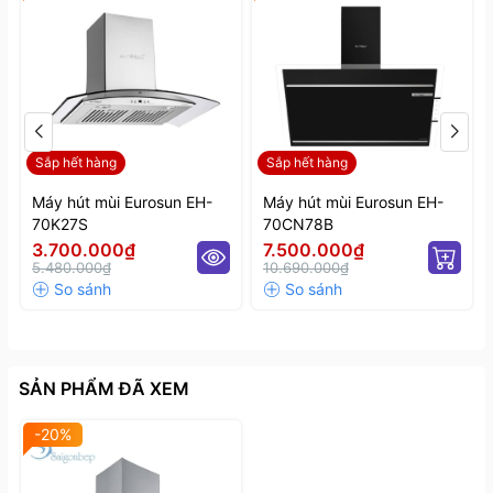
Sắp hết hàng
Sắp hết hàng
Máy hút mùi Eurosun EH-
Máy hút mùi Eurosun EH-
70K27S
70CN78B
3.700.000₫
7.500.000₫
5.480.000₫
10.690.000₫
SẢN PHẨM ĐÃ XEM
-20%