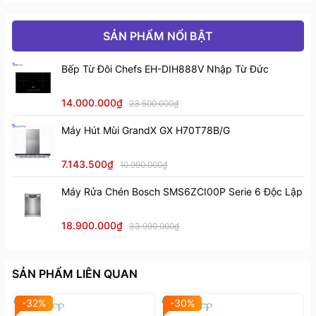
SẢN PHẨM NỔI BẬT
Bếp Từ Đôi Chefs EH-DIH888V Nhập Từ Đức
14.000.000₫
23.500.000₫
Máy Hút Mùi GrandX GX H70T78B/G
7.143.500₫
10.990.000₫
Máy Rửa Chén Bosch SMS6ZCI00P Serie 6 Độc Lập
18.900.000₫
33.990.000₫
SẢN PHẨM LIÊN QUAN
-32%
-30%