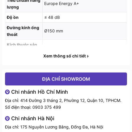
Tiêu chuẩn năng
Europe Energy A+
đem đến hiệu ứng thẩm mỹ tạo được sự chú ý.
lượng
Độ ồn
≤ 48 dB
>> Tham khảo thêm các sản phẩm
Máy hút mùi
Eurosun
Đường kính ống
Ø150 mm
thoát
Kích thước sản
900 (R) × 600 (S) × 650–1150 (C) mm
phẩm
Xem thông số chi tiết
ĐỊA CHỈ SHOWROOM
Chi nhánh Hồ Chí Minh
Địa chỉ: 414 Đường 3 tháng 2, Phường 12, Quận 10, TPHCM.
Số điện thoại:
0903 375 499
Chi nhánh Hà Nội
Địa chỉ: 175 Nguyễn Lương Bằng, Đống Đa, Hà Nội