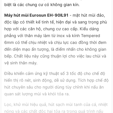
biệt là các chung cư có không gian kín.
Máy hút mùi Eurosun EH-90IL91
- mặt hút mùi đảo,
độc lập có thiết kế tinh tế, hiện đại và sang trọng phù
hợp với các căn hộ, chung cư cao cấp. Kiểu dáng
phẳng với thân máy làm từ inox và kính Tempered
6mm có thể chịu nhiệt và chịu lực cao đồng thời đem
đến diện mạo ấn tượng, là điểm nhấn cho không gian
bếp. Chất liệu này cũng thuận lợi cho việc lau chùi và
vệ sinh thân máy.
Điều khiển cảm ứng kỹ thuật số 3 tốc độ cho chế độ
hiển thị rõ nét, sinh động, dễ sử dụng. Tích hợp chế độ
hút chuyên sâu cho người dùng tùy chỉnh khi nấu ăn
quan sát lượng mùi và khói tỏa ra.
Lọc, khử mùi hiệu quả, hút sạch mùi tanh của cá, nhiệt
nóng và các chất độc hại tỏa ra trong quá trình nấu