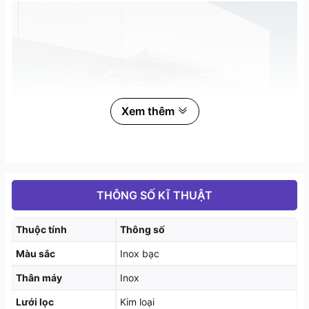
Xem thêm
Đặc tính sản phẩm
THÔNG SỐ KĨ THUẬT
Chất liệu làm bằng inox
Thuộc tính
Thông số
Đường kính thoát khí (mm) 120/150 mm
Màu sắc
Inox bạc
2 đèn halogen x 20 W
Thân máy
Inox
Chiếu sáng tiết kiệm năng lượng của bếp nấu ăn
Lưới lọc
Kim loại