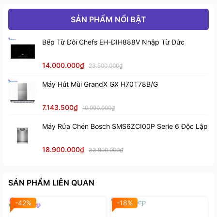
SẢN PHẨM NỔI BẬT
Bếp Từ Đôi Chefs EH-DIH888V Nhập Từ Đức
14.000.000₫
23.500.000₫
Máy Hút Mùi GrandX GX H70T78B/G
7.143.500₫
10.990.000₫
Máy Rửa Chén Bosch SMS6ZCI00P Serie 6 Độc Lập
18.900.000₫
33.990.000₫
SẢN PHẨM LIÊN QUAN
-42%
-18%