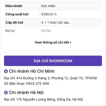
Tự động reset để thiết lập tốc độ bình thường sau 10
Điều khiển
Nút nhấn
phút
Công suất hút
638m3/ h
Bảng điều khiển 3 tốc độ hút
Cấp độ hút
3 + 1 mức hút sâu
2 Bộ lọc dầu mỡ bằng nhôm đa lọc . Dễ dàng để làm
Độ ồn
56 Db
sạch
Công suất động cơ
206W
Xem thông số chi tiết
Độ ồn 59 dB, Công suất hút 650 m3 / h
Đèn chiếu sáng
Đèn LED
Ø150 mm (đường kính bên trong
Ống thoát
ĐỊA CHỈ SHOWROOM
Ø120mm)
Trọng lượng
8.1 kg
Chi nhánh Hồ Chí Minh
Kích thước sản
Địa chỉ: 414 Đường 3 tháng 2, Phường 12, Quận 10, TPHCM.
255 x 730 x 380 mm
phẩm
Số điện thoại:
0903 375 499
Chi nhánh Hà Nội
Địa chỉ: 175 Nguyễn Lương Bằng, Đống Đa, Hà Nội