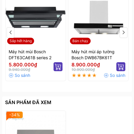
Sắp hết hàng
Bán chạy
Máy hút mùi Bosch
Máy hút mùi áp tường
DFT63CA61B series 2
Bosch DWB67BK61T
5.800.000₫
8.900.000₫
9.940.000₫
10.900.000₫
SẢN PHẨM ĐÃ XEM
-34%