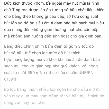
Đức kích thước 70cm, bề ngoài máy hút mùi là hình
chữ T ngược được lắp áp tường sở hữu chất liệu khiến
cho bằng thép không gỉ cao cấp, sở hữu công suất
hút lớn và độ ồn siêu êm ả đảm bảo hút sạch mùi hiệu
quả mang đến không gian thoáng mát cho căn bếp
mà không ảnh hưởng đến sinh hoạt cho gia đình bạn.
Bảng điều chỉnh phím bấm điện tử gồm 3 tốc độ
hút sở hữu thể chọn lọc mức độ hút thích
hợp mang lượng mùi và khói khi nấu ăn để đảm bảo
sạch mùi cho ko gian bếp nhà quý khách. với công
suât to nhất 650 m³/h ( theo tiêu chuẩn UNE/EN
61591)
Bộ lọc bằng nhôm nhiều lớp ngăn ko cho dầu mỡ đi
vào máy giúp máy hoạt động tốt và bền bỉ, vệ sinh dễ
dàng với máy rửa chén