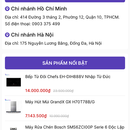
Chi nhánh Hồ Chí Minh
Địa chỉ: 414 Đường 3 tháng 2, Phường 12, Quận 10, TPHCM.
Số điện thoại:
0903 375 499
Chi nhánh Hà Nội
Địa chỉ: 175 Nguyễn Lương Bằng, Đống Đa, Hà Nội
SẢN PHẨM NỔI BẬT
Bếp Từ Đôi Chefs EH-DIH888V Nhập Từ Đức
Mua máy hút mùi áp tường Malloca DRIVE F-
14.000.000₫
23.500.000₫
152W ở đâu tại Tp.Hồ Chí Minh ?
Máy Hút Mùi GrandX GX H70T78B/G
Máy hút mùi áp tường Malloca DRIVE F-152W
hiện
đang có mức chiếc khấu vô cùng ưu đãi tại Sài Gòn
7.143.500₫
10.990.000₫
Bếp. Tự tin là đại lí chất lượng, được ủy quyền và hợp
tác trực tiếp với thương hiệu Malloca . Sài Gòn Bếp
Máy Rửa Chén Bosch SMS6ZCI00P Serie 6 Độc Lập