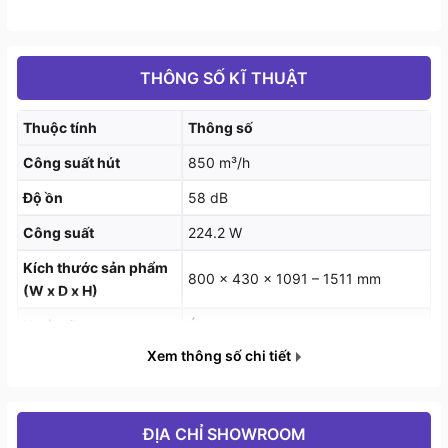
THÔNG SỐ KĨ THUẬT
Tính năng cơ bản
Thuộc tính
Thông số
Máy hút khói khử mùi áp tường
Công suất hút
850 m³/h
Chất liệu: Kính đen, trắng
Độ ồn
58 dB
Điều khiển cảm ứng I-Drive, 4 tốc độ
Công suất
224.2 W
Kích thước sản phẩm
Lưới lọc: Nhôm
800 x 430 x 1091 – 1511 mm
(W x D x H)
Xuất xứ
Ý
Xem thông số chi tiết
ĐỊA CHỈ SHOWROOM