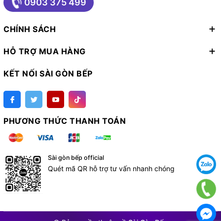
0903 375 499
CHÍNH SÁCH
HỖ TRỢ MUA HÀNG
KẾT NỐI SÀI GÒN BẾP
PHƯƠNG THỨC THANH TOÁN
Sài gòn bếp official
Quét mã QR hỗ trợ tư vấn nhanh chóng