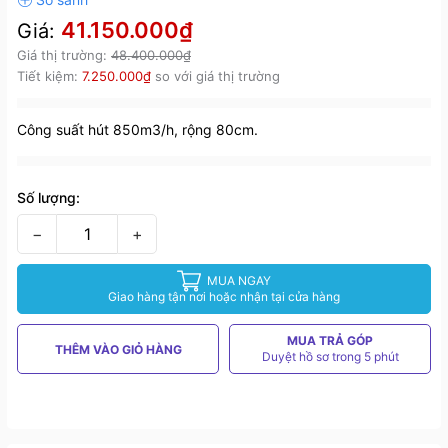
41.150.000₫
Giá:
Giá thị trường:
48.400.000₫
Tiết kiệm:
7.250.000₫
so với giá thị trường
Công suất hút 850m3/h, rộng 80cm.
Số lượng:
−
+
MUA NGAY
Giao hàng tận nơi hoặc nhận tại cửa hàng
MUA TRẢ GÓP
THÊM VÀO GIỎ HÀNG
Duyệt hồ sơ trong 5 phút