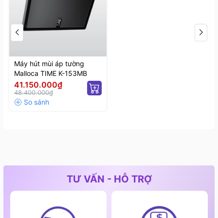
Máy hút mùi áp tường
Malloca TIME K-153MB
41.150.000₫
48.400.000₫
TƯ VẤN - HỖ TRỢ