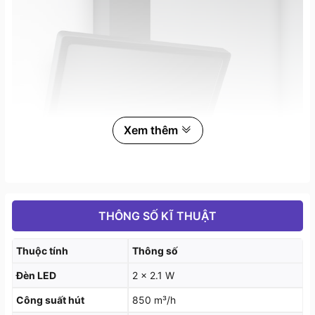
Xem thêm
THÔNG SỐ KĨ THUẬT
Thuộc tính
Thông số
Đèn LED
2 x 2.1 W
Công suất hút
850 m³/h
Tính năng cơ bản