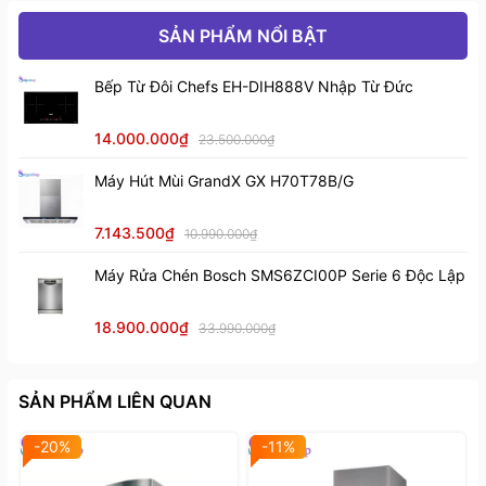
SẢN PHẨM NỔI BẬT
Chất liệu: inox sơn tĩnh điện màu đen, kính mờ
Bếp Từ Đôi Chefs EH-DIH888V Nhập Từ Đức
Điều khiển remote, 4 tốc độ
14.000.000₫
23.500.000₫
Máy Hút Mùi GrandX GX H70T78B/G
7.143.500₫
10.990.000₫
Máy Rửa Chén Bosch SMS6ZCI00P Serie 6 Độc Lập
18.900.000₫
33.990.000₫
SẢN PHẨM LIÊN QUAN
-20%
-11%