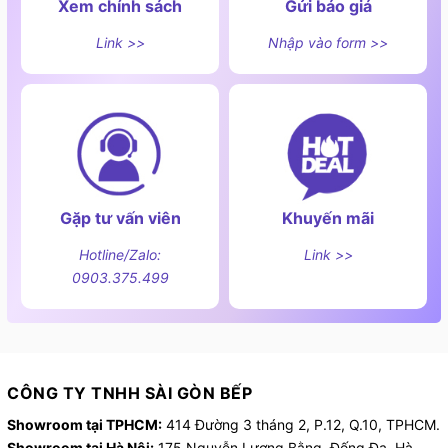
Xem chính sách
Gửi báo giá
Link >>
Nhập vào form >>
Gặp tư vấn viên
Khuyến mãi
Hotline/Zalo:
Link >>
0903.375.499
CÔNG TY TNHH SÀI GÒN BẾP
Showroom tại TPHCM:
414 Đường 3 tháng 2, P.12, Q.10, TPHCM.
Showroom tại Hà Nội:
175 Nguyễn Lương Bằng, Đống Đa, Hà