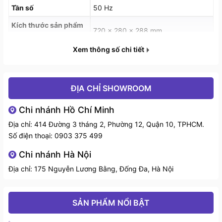
Tần số
50 Hz
Kích thước sản phẩm
720 x 280 x 288 mm
(R x S x C)
Xem thông số chi tiết
Kích thước hộc cắt (R
697 x 265 mm
x S)
ĐỊA CHỈ SHOWROOM
Chi nhánh Hồ Chí Minh
Địa chỉ: 414 Đường 3 tháng 2, Phường 12, Quận 10, TPHCM.
Số điện thoại:
0903 375 499
Chi nhánh Hà Nội
Địa chỉ: 175 Nguyễn Lương Bằng, Đống Đa, Hà Nội
SẢN PHẨM NỔI BẬT