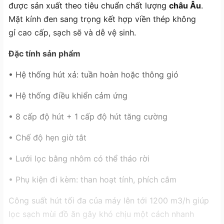
được sản xuất theo tiêu chuẩn chất lượng
châu Âu
.
Mặt kính đen sang trọng kết hợp viền thép không
gỉ cao cấp, sạch sẽ và dễ vệ sinh.
Đặc tính sản phẩm
• Hệ thống hút xả: tuần hoàn hoặc thông gió
• Hệ thống điều khiển cảm ứng
• 8 cấp độ hút + 1 cấp độ hút tăng cường
• Chế độ hẹn giờ tắt
• Lưới lọc bằng nhôm có thể tháo rời
• Phụ kiện đi kèm: than hoạt tính, phích cắm
Công suất hút tối đa của máy lên tới 1200 m3/h giúp
lọc sạch mùi đồ ăn gây khó chịu một cách nhanh