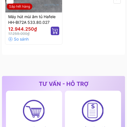
Sắp hết hàng
Máy hút mùi âm tủ Hafele
HH-BI72A 533.80.027
12.944.250₫
17.259.000₫
TƯ VẤN - HỖ TRỢ