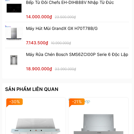
Bếp Từ Đôi Chefs EH-DIH888V Nhập Từ Đức
14.000.000₫
23.500.000₫
Máy Hút Mùi GrandX GX H70T78B/G
7.143.500₫
10.990.000₫
Máy Rửa Chén Bosch SMS6ZCI00P Serie 6 Độc Lập
18.900.000₫
33.990.000₫
SẢN PHẨM LIÊN QUAN
-30%
-21%