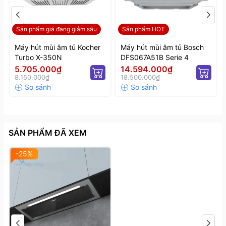
Sản phẩm giá đang giảm sâu
Sản phẩm HOT
Máy hút mùi âm tủ Kocher
Máy hút mùi âm tủ Bosch
Turbo X-350N
DFS067A51B Serie 4
5.705.000₫
14.594.000₫
8.150.000₫
18.500.000₫
SẢN PHẨM ĐÃ XEM
-25%