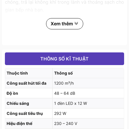
chóng, trả lại không khí trong lành và thoáng sạch cho
gian bếp nhà bạn.
Xem thêm
THÔNG SỐ KĨ THUẬT
Thuộc tính
Thông số
Công suất hút tối đa
1200 m³/h
Độ ồn
48 – 64 dB
Chiếu sáng
1 đèn LED x 12 W
Công suất tiêu thụ
292 W
Hiệu điện thế
230 – 240 V