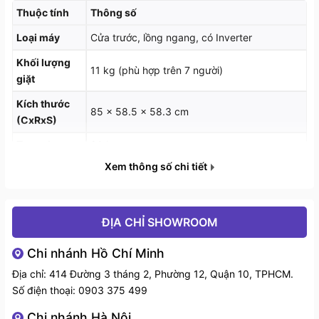
Thuộc tính
Thông số
Tốc độ quay vắt tối đa:
Loại máy
Cửa trước, lồng ngang, có Inverter
1400 vòng/phút
Khối lượng
11 kg (phù hợp trên 7 người)
giặt
Chất liệu lồng giặt:
Kích thước
85 × 58.5 × 58.3 cm
Thép không gỉ
(CxRxS)
Chất liệu vỏ máy:
Trọng lượng
80 kg
Xem thông số chi tiết
Kim loại sơn tĩnh điện
Chất liệu cửa máy:
ĐỊA CHỈ SHOWROOM
Kính chịu lực
Chi nhánh Hồ Chí Minh
Sản xuất tại:
Địa chỉ: 414 Đường 3 tháng 2, Phường 12, Quận 10, TPHCM.
Số điện thoại:
0903 375 499
Việt Nam
Chi nhánh Hà Nội