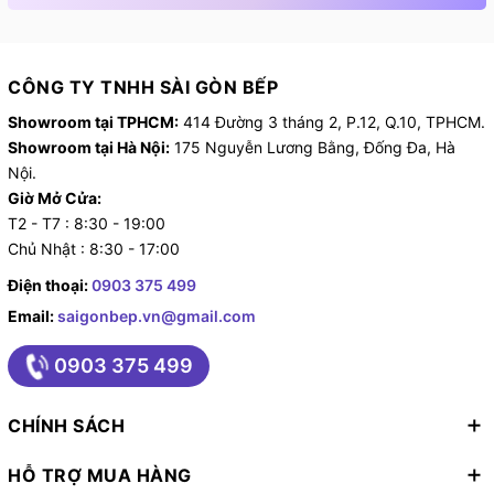
80 kg
Chiều dài ống cấp nước:
CÔNG TY TNHH SÀI GÒN BẾP
135 cm
Showroom tại TPHCM:
414 Đường 3 tháng 2, P.12, Q.10, TPHCM.
Showroom tại Hà Nội:
175 Nguyễn Lương Bằng, Đống Đa, Hà
Chiều dài ống thoát nước:
Nội.
Giờ Mở Cửa:
182 cm
T2 - T7 : 8:30 - 19:00
Hãng:
Chủ Nhật : 8:30 - 17:00
Điện thoại:
0903 375 499
LG
Email:
saigonbep.vn@gmail.com
0903 375 499
CHÍNH SÁCH
HỖ TRỢ MUA HÀNG