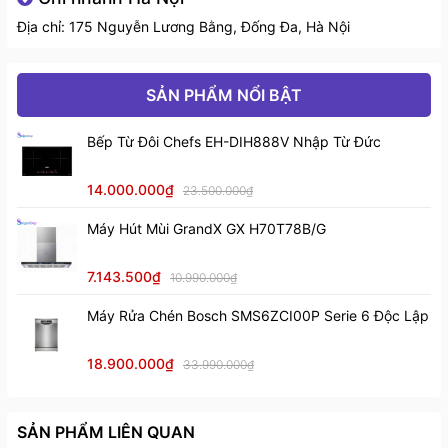
Năm ra mắt:
Địa chỉ: 175 Nguyễn Lương Bằng, Đống Đa, Hà Nội
2021
Thời gian bảo hành động cơ:
SẢN PHẨM NỔI BẬT
10 năm
Bếp Từ Đôi Chefs EH-DIH888V Nhập Từ Đức
Mức tiêu thụ điện năng
14.000.000₫
23.500.000₫
Hiệu suất sử dụng điện:
Máy Hút Mùi GrandX GX H70T78B/G
20 Wh/kg
7.143.500₫
10.990.000₫
Loại Inverter:
Máy Rửa Chén Bosch SMS6ZCI00P Serie 6 Độc Lập
Công nghệ Inverter
18.900.000₫
33.990.000₫
Công nghệ giặt
Chương trình:
SẢN PHẨM LIÊN QUAN