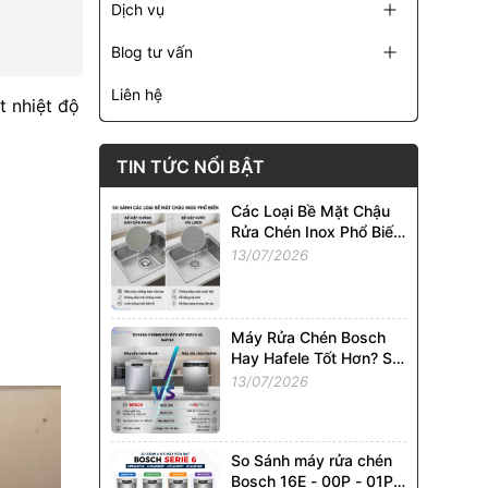
Dịch vụ
Blog tư vấn
Liên hệ
t nhiệt độ
TIN TỨC NỔI BẬT
Các Loại Bề Mặt Chậu
Rửa Chén Inox Phổ Biến
Tại Việt Nam. So Sánh
13/07/2026
Chi Tiết
Máy Rửa Chén Bosch
Hay Hafele Tốt Hơn? So
Sánh Chi Tiết Từ A - Z
13/07/2026
So Sánh máy rửa chén
Bosch 16E - 00P - 01P -