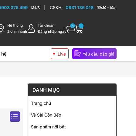
0903 375 499
|
CSKH:
0931 136 018
(24/7)
(8h30 - 19h)
Hệ thống
Tài khoản
0
2 chi nhánh
Đăng nhập ngay
 hệ
Live
Yêu cầu báo giá
DANH MỤC
Trang chủ
Về Sài Gòn Bếp
Sản phẩm nổi bật