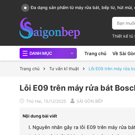
, nồi
Sài Gòn Bếp chuyên thiết bị bếp, gia dụng bếp cao 
Thiết kế t
Trang chủ
Về Sài Gò
DANH MỤC
Trang chủ
Tư vấn kĩ thuật
Lỗi E09 trên máy rửa 
Lỗi E09 trên máy rửa bát Bos
Thứ Hai, 15/12/2025
SÀI GÒN BẾP
Nội dung bài viết
I. Nguyên nhân gây ra lỗi E09 trên máy rửa bá