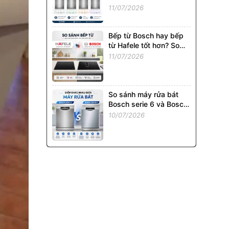
02P: Model Nào Đáng
11/07/2026
Mua Nhất?
Bếp từ Bosch hay bếp
từ Hafele tốt hơn? So
sánh chi tiết từ A - Z
11/07/2026
So sánh máy rửa bát
Bosch serie 6 và Bosch
Serie 8: Có đáng chi
10/07/2026
thêm tiền?