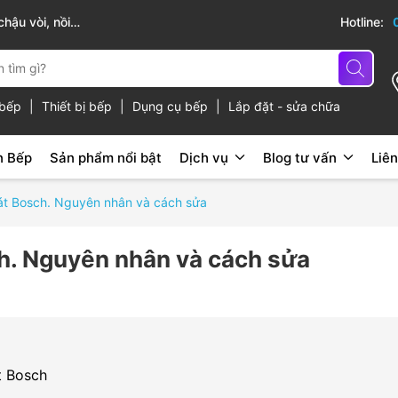
cấp
Hotline:
ủ bếp
|
Thiết bị bếp
|
Dụng cụ bếp
|
Lắp đặt - sửa chữa
n Bếp
Sản phẩm nổi bật
Dịch vụ
Blog tư vấn
Liên
bát Bosch. Nguyên nhân và cách sửa
ch. Nguyên nhân và cách sửa
t Bosch