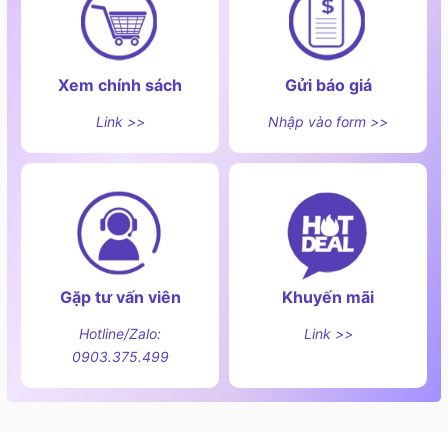
Xem chính sách
Gửi báo giá
Link >>
Nhập vào form >>
Gặp tư vấn viên
Khuyến mãi
Hotline/Zalo:
Link >>
0903.375.499
Công suất nướng lớn 1750 W
Lò được trang bị tính năng nướng công suất đạt
1750W cho phép bạn thoải mái chế biến các món