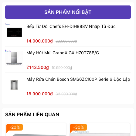
Đóng mở cửa êm ái
Bản lề cửa được trang bị lò xo khí đặc biệt để làm
SẢN PHẨM NỔI BẬT
chậm cửa lò ngay trước khi đóng lại. Với tính năng
này, bạn sẽ dễ dàng kéo ra đóng lại cửa một cách êm
Bếp Từ Đôi Chefs EH-DIH888V Nhập Từ Đức
ái và an toàn khi sử dụng.
14.000.000₫
23.500.000₫
Máy Hút Mùi GrandX GX H70T78B/G
7.143.500₫
10.990.000₫
Máy Rửa Chén Bosch SMS6ZCI00P Serie 6 Độc Lập
18.900.000₫
33.990.000₫
SẢN PHẨM LIÊN QUAN
-20%
-30%