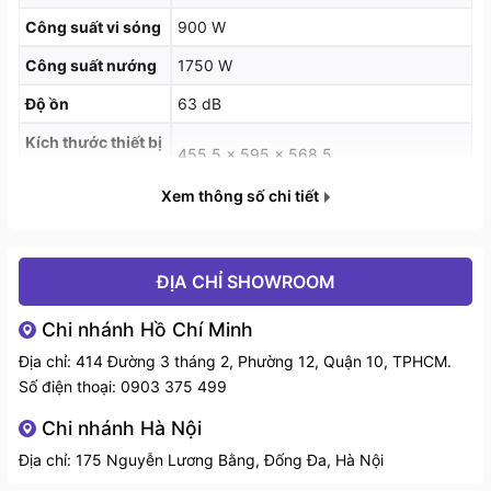
ngoài, loại bỏ rủi ro thức ăn bị cháy bên ngoài nhưng
Công suất vi sóng
900 W
lạnh bên trong.
Công suất nướng
1750 W
Độ ồn
63 dB
Kích thước thiết bị
455.5 × 595 × 568.5
(C × R × S mm)
Xem thông số chi tiết
ĐỊA CHỈ SHOWROOM
Chi nhánh Hồ Chí Minh
Địa chỉ: 414 Đường 3 tháng 2, Phường 12, Quận 10, TPHCM.
Số điện thoại:
0903 375 499
Chi nhánh Hà Nội
Địa chỉ: 175 Nguyễn Lương Bằng, Đống Đa, Hà Nội