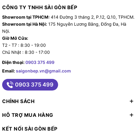
nướng thông thường. Với công suất lớn cùng hệ thống
CÔNG TY TNHH SÀI GÒN BẾP
lưu chuyển khí nóng 3 chiều, các món nướng sẽ chín
Showroom tại TPHCM:
414 Đường 3 tháng 2, P.12, Q.10, TPHCM.
giòn vàng dều.
Showroom tại Hà Nội:
175 Nguyễn Lương Bằng, Đống Đa, Hà
Nội.
Giờ Mở Cửa:
T2 - T7 : 8:30 - 19:00
Chủ Nhật : 8:30 - 17:00
Điện thoại:
0903 375 499
Email:
saigonbep.vn@gmail.com
0903 375 499
CHÍNH SÁCH
HỖ TRỢ MUA HÀNG
KẾT NỐI SÀI GÒN BẾP