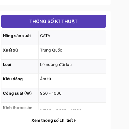
THÔNG SỐ KĨ THUẬT
Hãng sản xuất
CATA
Xuất xứ
Trung Quốc
Loại
Lò nướng đối lưu
Kiểu dáng
Âm tủ
Công suất (W)
950 - 1000
Kích thước sản
W595 x D525 x H595
phẩm (mm)
Xem thông số chi tiết
Thuế VAT
Chưa có thuế VAT