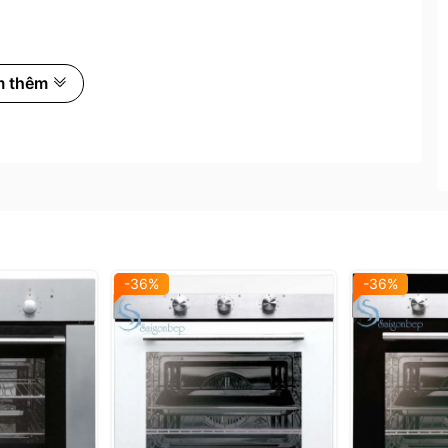
m thêm
-36%
-36%