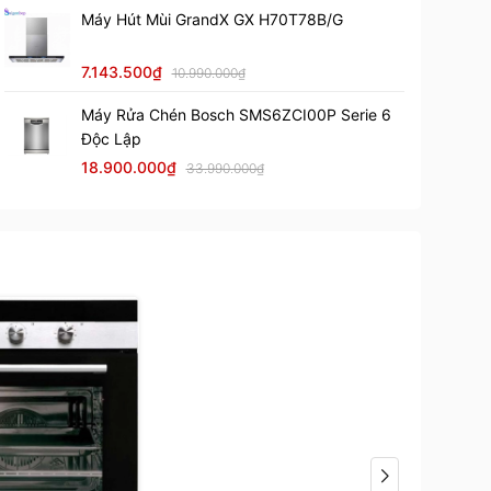
Máy Hút Mùi GrandX GX H70T78B/G
7.143.500₫
10.990.000₫
Máy Rửa Chén Bosch SMS6ZCI00P Serie 6
Độc Lập
18.900.000₫
33.990.000₫