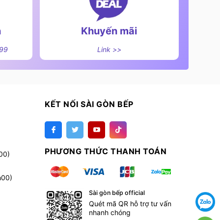
n
Khuyến mãi
499
Link >>
KẾT NỐI SÀI GÒN BẾP
PHƯƠNG THỨC THANH TOÁN
00)
h00)
Sài gòn bếp official
Quét mã QR hỗ trợ tư vấn
nhanh chóng