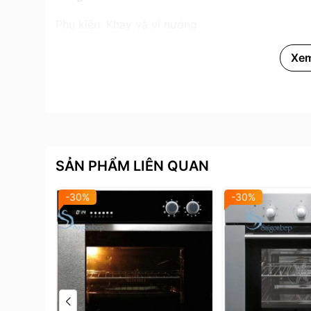
Phụ kiện: Khay và vỉ nướng
Xe
SẢN PHẨM LIÊN QUAN
-30%
-30%