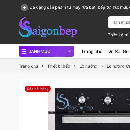
Đa dạng sản phẩm từ máy rửa bát, bếp từ, hút mùi, c
chảo...
Thiết kế t
Trang chủ
Về Sài Gò
DANH MỤC
Trang chủ
Thiết bị bếp
Lò nướng
Lò nướng C
Sắp hết hàng