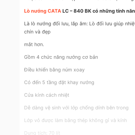
Lò nướng CATA
LC – 840 BK có những tính năn
Là lò nướng đối lưu, lắp âm: Lò đối lưu giúp nh
chín và đẹp
mắt hơn.
Gồm 4 chức năng nướng cơ bản
Điều khiển bằng núm xoay
Có đến 5 tầng đặt khay nướng
Cửa kính cách nhiệt
Dễ dàng vệ sinh với lớp chống dính bên trong
Lớp vỏ được làm bằng thép không gỉ và kính
Dung tích: 70 lít