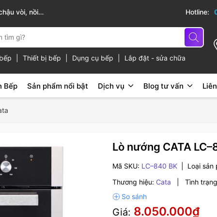
hậu vòi, nồi
Sài Gòn Bếp chuyên thiết bị bếp, gia dụng b
Hotline:
ủ bếp
|
Thiết bị bếp
|
Dụng cụ bếp
|
Lắp đặt - sửa chữa
n Bếp
Sản phẩm nổi bật
Dịch vụ
Blog tư vấn
Liên
ata
Lò nướng CATA LC–
Mã SKU:
LC–840 BK
|
Loại sản
Thương hiệu:
Cata
|
Tình trạng
8.050.000₫
Giá: