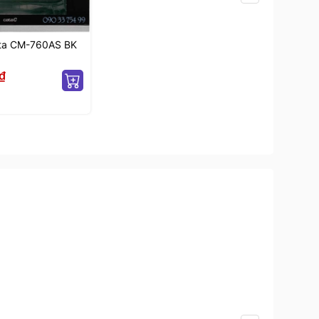
ta CM-760AS BK
₫