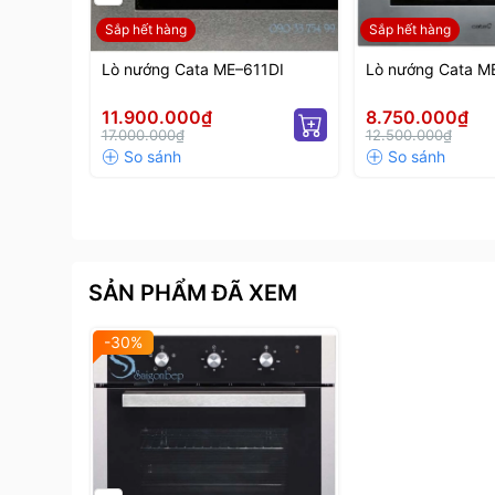
Sắp hết hàng
Sắp hết hàng
Lò nướng Cata ME–611DI
Lò nướng Cata M
11.900.000₫
8.750.000₫
17.000.000₫
12.500.000₫
SẢN PHẨM ĐÃ XEM
-30%