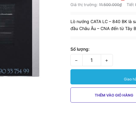
Giá thị trường:
11.500.000₫
Tiết
Lò nướng CATA LC – 840 BK là 
đầu Châu Âu – CNA đến từ Tây 
Số lượng:
−
+
Giao h
THÊM VÀO GIỎ HÀNG