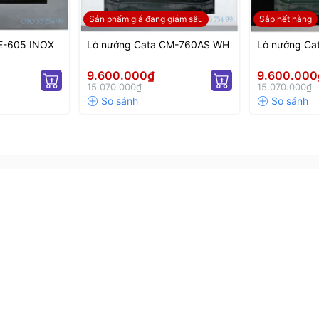
Sản phẩm giá đang giảm sâu
Sắp hết hàng
E-605 INOX
Lò nướng Cata CM-760AS WH
Lò nướng Ca
9.600.000₫
9.600.000
15.070.000₫
15.070.000₫