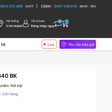
ếp cao cấp
0903 375 499
|
CSKH:
0931 136 018
(24/7)
(8h30 - 19h)
Hệ thống
Tài khoản
0
2 chi nhánh
Đăng nhập ngay
 hệ
Live
Yêu cầu báo giá
840 BK
 phẩm:
Nổi bật
:
Còn hàng