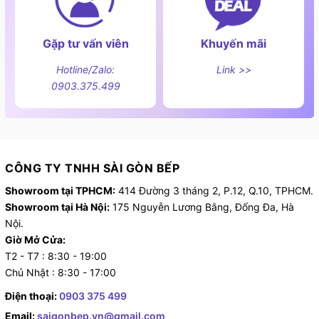
sản phẩm này cho các loại bếp khác nhau như bếp
gas, bếp điện hay bếp từ mà không lo sợ gây hại cho
Gặp tư vấn viên
Khuyến mãi
bề mặt và các thiết bị.
Hotline/Zalo:
Link >>
Thành phần của kem tẩy sạch bếp từ Almawin
0903.375.499
hữu cơ
Trong sản phẩm nước lau bếp từ Almawin có các
thành phần như:
<5% chất hoạt động bề mặt saccharoid thực vật;
CÔNG TY TNHH SÀI GÒN BẾP
Sulfate rượu béo thực vật;
Showroom tại TPHCM:
414 Đường 3 tháng 2, P.12, Q.10, TPHCM.
Showroom tại Hà Nội:
175 Nguyễn Lương Bằng, Đống Đa, Hà
Hương liệu;
Nội.
Giờ Mở Cửa:
Citral;
T2 - T7 : 8:30 - 19:00
Chủ Nhật : 8:30 - 17:00
Linalool.
Điện thoại:
0903 375 499
Các thành phần khác: vôi bột, nước, rượu, bentonit,
Email:
saigonbep.vn@gmail.com