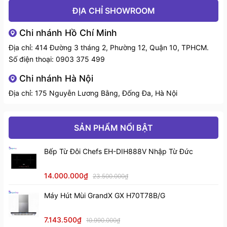
ĐỊA CHỈ SHOWROOM
Chi nhánh Hồ Chí Minh
Địa chỉ: 414 Đường 3 tháng 2, Phường 12, Quận 10, TPHCM.
Số điện thoại:
0903 375 499
Chi nhánh Hà Nội
Địa chỉ: 175 Nguyễn Lương Bằng, Đống Đa, Hà Nội
SẢN PHẨM NỔI BẬT
Bếp Từ Đôi Chefs EH-DIH888V Nhập Từ Đức
Kem làm sạch bếp từ Almawin
14.000.000₫
23.500.000₫
Một trong những ưu điểm nổi bật của nước lau bếp từ
hữu cơ Almawin chính là tính an toàn cho sức khỏe.
Máy Hút Mùi GrandX GX H70T78B/G
Được sản xuất từ các thành phần tự nhiên và hữu cơ,
kem lau bếp từ hữu cơ Almawin không chứa bất kỳ
7.143.500₫
10.990.000₫