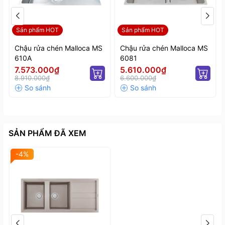
Sản phẩm HOT
Sản phẩm HOT
Chậu rửa chén Malloca MS
Chậu rửa chén Malloca MS
610A
6081
7.573.000₫
5.610.000₫
8.910.000₫
6.600.000₫
SẢN PHẨM ĐÃ XEM
-4%