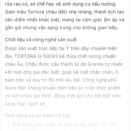
rửa rau củ, sơ chế hay vệ sinh dụng cụ nấu nướng.
Gam màu Tortora (màu đất) nhẹ nhàng, thanh lịch tạo
nên điểm nhấn khác biệt, mang lại cảm giác ấm áp và
gần gũi nhưng vẫn sang trọng cho không gian bếp.
Chất liệu và công nghệ sản xuất
Được sản xuất trực tiếp tại Ý trên dây chuyền hiện
đại, TORTORA G-50043 kế thừa chất lượng chuẩn
châu Âu. Chậu được cấu thành từ đá Granite tự nhiên
kết hợp phụ gia đặc biệt, giúp bề mặt chắc chắn, ít
bám bẩn và duy trì độ mới lâu dài. Công nghệ phủ
Nano Bạc kháng khuẩn đảm bảo an toàn thực phẩm
và sức khỏe gia đình, đồng thời giữ cho bề mặt luôn
sáng đẹp, sạch sẽ.
Tính năng và ưu điểm nổi trội
Khả năng chịu nhiệt và chống sốc nhiệt tốt (lên