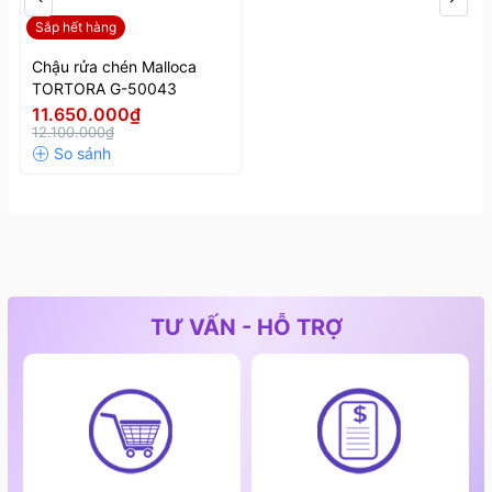
Sắp hết hàng
Chậu rửa chén Malloca
TORTORA G-50043
11.650.000₫
12.100.000₫
TƯ VẤN - HỖ TRỢ