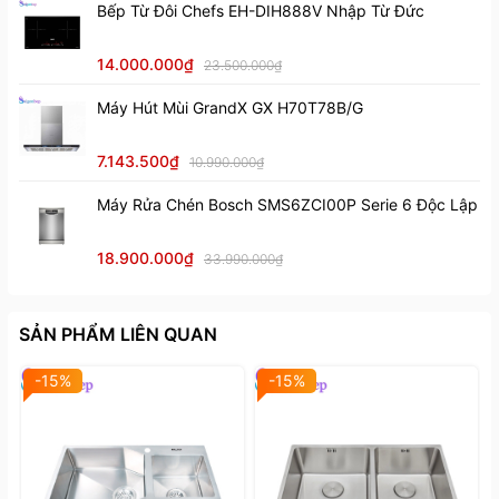
Bếp Từ Đôi Chefs EH-DIH888V Nhập Từ Đức
14.000.000₫
23.500.000₫
Máy Hút Mùi GrandX GX H70T78B/G
7.143.500₫
10.990.000₫
Máy Rửa Chén Bosch SMS6ZCI00P Serie 6 Độc Lập
18.900.000₫
33.990.000₫
SẢN PHẨM LIÊN QUAN
-15%
-15%