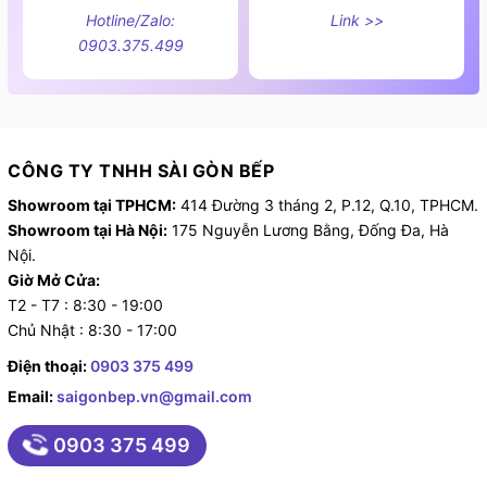
Hotline/Zalo:
Link >>
0903.375.499
CÔNG TY TNHH SÀI GÒN BẾP
Showroom tại TPHCM:
414 Đường 3 tháng 2, P.12, Q.10, TPHCM.
Showroom tại Hà Nội:
175 Nguyễn Lương Bằng, Đống Đa, Hà
Nội.
Giờ Mở Cửa:
T2 - T7 : 8:30 - 19:00
Review chậu rửa bát Kluger KY8045SL
Chủ Nhật : 8:30 - 17:00
!!! Chú ý:
Chỉ trong tháng này, tại
Sài Gòn Bếp
đang
Điện thoại:
0903 375 499
có chương trình khuyến mãi cực lớn mua chậu
Email:
saigonbep.vn@gmail.com
tặng vòi rửa cao cấp, chính hãng. Liên hệ
0903 375 499
ngay
0903.375.499
hoặc đến showroom để nhanh
tay nhận ưu đãi trước khi chương trình kết thúc!