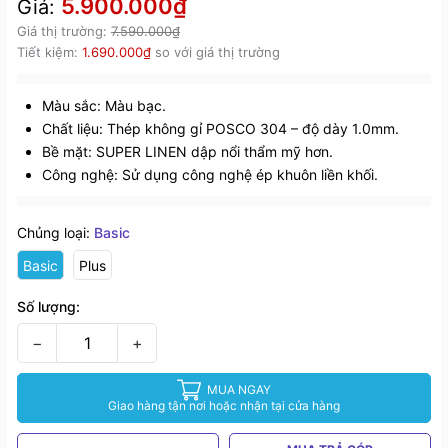
5.900.000₫
Giá:
Giá thị trường:
7.590.000₫
Tiết kiệm:
1.690.000₫
so với giá thị trường
Màu sắc: Màu bạc.
Chất liệu: Thép không gỉ POSCO 304 – độ dày 1.0mm.
Bề mặt: SUPER LINEN dập nổi thẩm mỹ hơn.
Công nghệ: Sử dụng công nghệ ép khuôn liền khối.
Chủng loại:
Basic
Basic
Plus
Số lượng:
−
+
MUA NGAY
Giao hàng tận nơi hoặc nhận tại cửa hàng