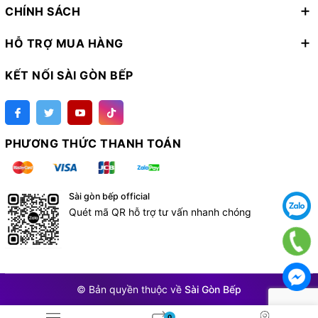
CHÍNH SÁCH
HỖ TRỢ MUA HÀNG
KẾT NỐI SÀI GÒN BẾP
PHƯƠNG THỨC THANH TOÁN
Sài gòn bếp official
Quét mã QR hỗ trợ tư vấn nhanh chóng
© Bản quyền thuộc về
Sài Gòn Bếp
0