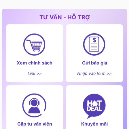
TƯ VẤN - HỖ TRỢ
Chống ồn khi đang sử dụng
3. Phụ kiện đi kèm
- 01 Siphon Kluger Z SLIM.
Xem chính sách
Gửi báo giá
- 01 bát rác Kluger KS –185J.
Link >>
Nhập vào form >>
- 01 giỏ inox để đồ theo bộ.
- Thớt nhựa KCB – 601P / Chậu rửa nhỏ KSWB – 404S.
(Tùy chọn)
Gặp tư vấn viên
Khuyến mãi