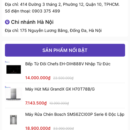
Basic: 01 bát rác + 01 Siphon + 01 giỏ inox
Địa chỉ: 414 Đường 3 tháng 2, Phường 12, Quận 10, TPHCM.
Phụ kiện
- Tông màu bạc truyền thống của thép không gỉ 304
Plus: 01 bát rác + 01 Siphon + 01 giỏ inox + 01
Số điện thoại:
0903 375 499
đi kèm
không chỉ phù hợp với mọi phong cách nội thất từ cổ
thớt nhựa + 01 chậu nhỏ.
Chi nhánh Hà Nội
điển đến hiện đại mà còn tự động "che khuyết điểm"
Chế độ
Chậu rửa bát: 10 năm
Địa chỉ: 175 Nguyễn Lương Bằng, Đống Đa, Hà Nội
nhờ khả năng chống bám vân tay và vết nước. Màu
bảo hành
Siphon: 03 năm
sắc không phai theo năm tháng nhờ lớp phủ cao cấp,
luôn tỏa sáng như mới dù tiếp xúc thường xuyên với
SẢN PHẨM NỔI BẬT
hóa chất tẩy rửa.
Bếp Từ Đôi Chefs EH-DIH888V Nhập Từ Đức
14.000.000₫
23.500.000₫
Máy Hút Mùi GrandX GX H70T78B/G
7.143.500₫
10.990.000₫
Máy Rửa Chén Bosch SMS6ZCI00P Serie 6 Độc Lập
18.900.000₫
33.990.000₫