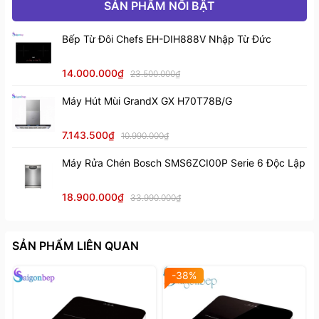
SẢN PHẨM NỔI BẬT
Bếp Từ Đôi Chefs EH-DIH888V Nhập Từ Đức
14.000.000₫
23.500.000₫
Máy Hút Mùi GrandX GX H70T78B/G
7.143.500₫
10.990.000₫
Máy Rửa Chén Bosch SMS6ZCI00P Serie 6 Độc Lập
18.900.000₫
33.990.000₫
SẢN PHẨM LIÊN QUAN
-38%