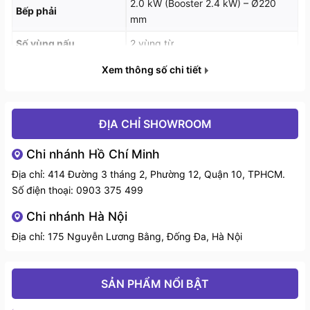
2.0 kW (Booster 2.4 kW) – Ø220
cấp cho bếp không ổn định đảm bảo an toàn cho
Bếp phải
mm
người sử dụng.
Số vùng nấu
2 vùng từ
Hệ thống bụng bếp được làm từ khung thép sơn tĩnh
Xuất xứ
Malaysia
Xem thông số chi tiết
điện, có độ bền cao. Ngoài ra khi khách hàng không
lắp bếp đặt âm xuống bàn đá thì có thể để dương trên
Bảo hành
Chính hãng 3 năm
mặt đá vì hãng sản xuất thiết kế thêm 4 chân lắp
ĐỊA CHỈ SHOWROOM
dương tiện dụng
Chi nhánh Hồ Chí Minh
Địa chỉ: 414 Đường 3 tháng 2, Phường 12, Quận 10, TPHCM.
Số điện thoại:
0903 375 499
Chi nhánh Hà Nội
Địa chỉ: 175 Nguyễn Lương Bằng, Đống Đa, Hà Nội
SẢN PHẨM NỔI BẬT