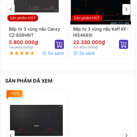
Dmestik ML288 DKI giúp bạn tiết kiệm chi phí rất
nhiều so với khi bạn sử dụng bếp gas.
Sản phẩm HOT
Sản phẩm HOT
Bếp từ 3 vùng nấu Canzy
Bếp từ 3 vùng nấu Kaff KF-
CZ-656HNT
HI5468SI
5.800.000₫
22.330.000₫
14.980.000₫
30.800.000₫
SẢN PHẨM ĐÃ XEM
-15%