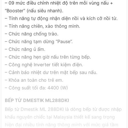
– 09 mức điều chỉnh nhiệt độ trên mỗi vùng nấu +
“Booster” (nấu siêu nhanh).
– Tính năng tự động nhận diện nồi và kích cỡ nồi từ.
– Tính năng chiên, xào thông minh.
– Chức năng chống trào.
– Chức năng tạm dừng “Pause”.
– Chức năng ủ ấm.
– Chức năng hẹn giờ nấu trên từng bếp.
– Công nghệ Inverter tiết kiệm điện.
– Cảnh báo nhiệt dư trên mặt bếp sau nấu.
– Khóa an toàn cho trẻ em.
– Công suất tối đa: 4400 (W)
BẾP TỪ DMESTIK ML288DKI
Bếp từ Dmestik ML 288DKI là dòng bếp từ được nhập
khẩu nguyên chiếc tại Malaysia thiết kế sang trọng
hiện đại nhiều tính năng thông minh với mức giá tầm