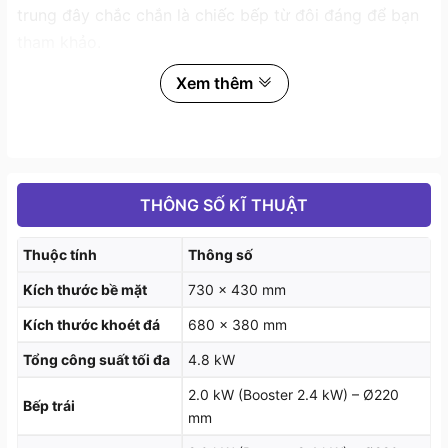
trung đây chắc chắn là chiếc bếp từ đôi đáng để bạn
tham khảo.
Xem thêm
THÔNG SỐ KĨ THUẬT
Thuộc tính
Thông số
Kích thước bề mặt
730 x 430 mm
Kích thước khoét đá
680 x 380 mm
Bếp có bản điều khiển bàn phím cảm ứng dạng trượt
Tổng công suất tối đa
4.8 kW
Slider rất thông minh hiện đại thân thiện với người
2.0 kW (Booster 2.4 kW) – Ø220
dùng rất dễ sử dụng. Bếp còn có những chức năng
Bếp trái
mm
thông minh như tự động tắt bếp khi nguồn điện cung