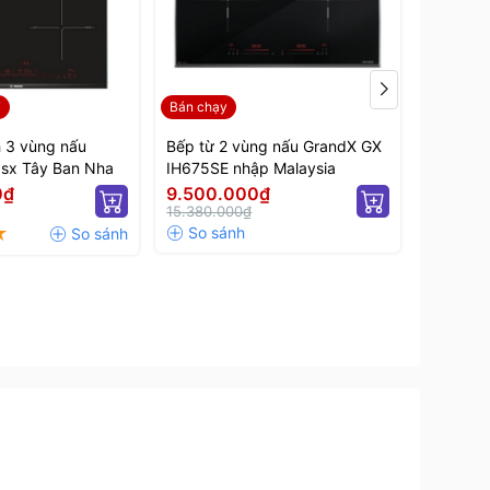
T
Bán chạy
Sản phẩ
h 3 vùng nấu
Bếp từ 2 vùng nấu GrandX GX
Bếp từ đ
sx Tây Ban Nha
IH675SE nhập Malaysia
IH788LUX
0₫
9.500.000₫
10.00
15.380.000₫
16.590.