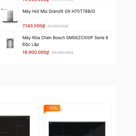
Máy Hút Mùi GrandX GX H70T78B/G
7.143.500₫
10.990.000₫
Máy Rửa Chén Bosch SMS6ZCI00P Serie 6
Độc Lập
18.900.000₫
33.990.000₫
-38%
-40%