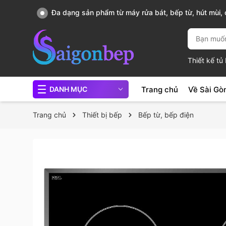
Đa dạng sản phẩm từ máy rửa bát, bếp từ, hút mùi, c
chảo...
Thiết kế t
Trang chủ
Về Sài Gò
DANH MỤC
Trang chủ
Thiết bị bếp
Bếp từ, bếp điện