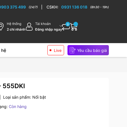
ếp cao cấp
0903 375 499
|
CSKH:
0931 136 018
(24/7)
(8h30 - 19h)
Hệ thống
Tài khoản
0
2 chi nhánh
Đăng nhập ngay
 hệ
Live
Yêu cầu báo giá
- 555DKI
|
Loại sản phẩm:
Nổi bật
rạng:
Còn hàng