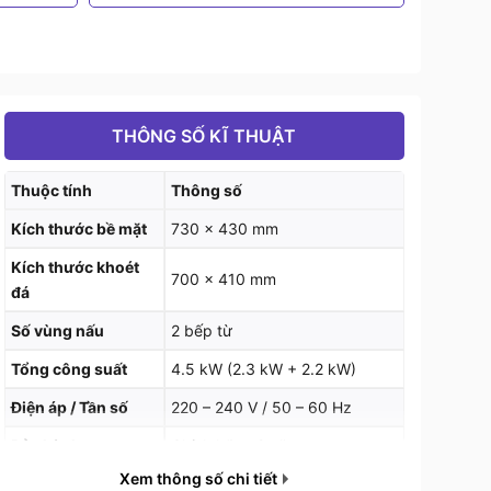
THÔNG SỐ KĨ THUẬT
Thuộc tính
Thông số
Kích thước bề mặt
730 x 430 mm
Kích thước khoét
700 x 410 mm
đá
Số vùng nấu
2 bếp từ
Tổng công suất
4.5 kW (2.3 kW + 2.2 kW)
Điện áp / Tần số
220 – 240 V / 50 – 60 Hz
Bảo hành
Chính hãng 2 năm
Xem thông số chi tiết