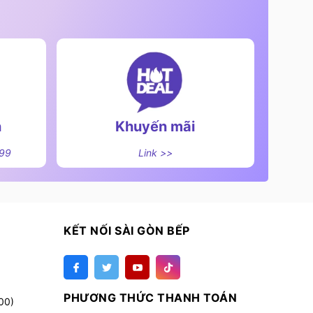
n
Khuyến mãi
499
Link >>
KẾT NỐI SÀI GÒN BẾP
PHƯƠNG THỨC THANH TOÁN
00)