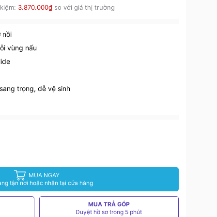
 kiệm:
3.870.000₫
so với giá thị trường
 nồi
mỗi vùng nấu
lide
sang trọng, dễ vệ sinh
MUA NGAY
àng tận nơi hoặc nhận tại cửa hàng
MUA TRẢ GÓP
Duyệt hồ sơ trong 5 phút