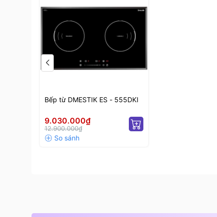
Bếp với nhiều chức năng hiện đại thông minh nê
Bếp với thiết kế sang trọng hiện đại sẽ mang đ
tạo cho bạn cảm giác thoải mái nhất khi nấu nư
Bếp từ DMESTIK ES - 555DKI
9.030.000₫
12.900.000₫