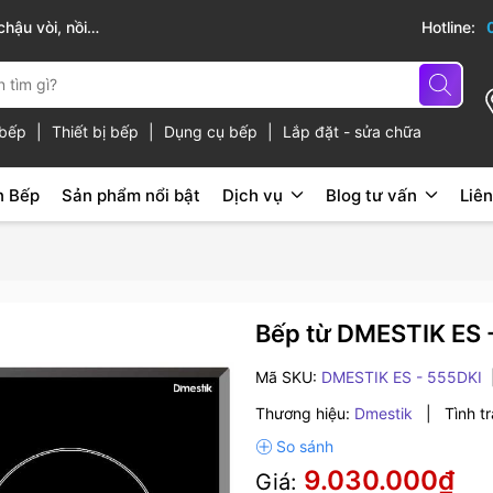
hậu vòi, nồi
Sài Gòn Bếp chuyên thiết bị bếp, gia dụng b
Hotline:
ủ bếp
|
Thiết bị bếp
|
Dụng cụ bếp
|
Lắp đặt - sửa chữa
n Bếp
Sản phẩm nổi bật
Dịch vụ
Blog tư vấn
Liên
Bếp từ DMESTIK ES 
Mã SKU:
DMESTIK ES - 555DKI
Thương hiệu:
Dmestik
|
Tình t
9.030.000₫
Giá: