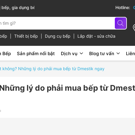
cấp
Hotline:
ủ bếp
|
Thiết bị bếp
|
Dụng cụ bếp
|
Lắp đặt - sửa chữa
n Bếp
Sản phẩm nổi bật
Dịch vụ
Blog tư vấn
Liên
ốt không? Những lý do phải mua bếp từ Dmestik ngay
 Những lý do phải mua bếp từ Dmest
P