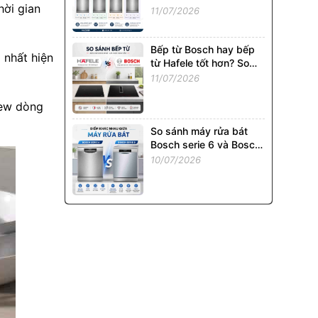
hời gian
02P: Model Nào Đáng
11/07/2026
Mua Nhất?
Bếp từ Bosch hay bếp
 nhất hiện
từ Hafele tốt hơn? So
sánh chi tiết từ A - Z
11/07/2026
iew dòng
So sánh máy rửa bát
Bosch serie 6 và Bosch
Serie 8: Có đáng chi
10/07/2026
thêm tiền?