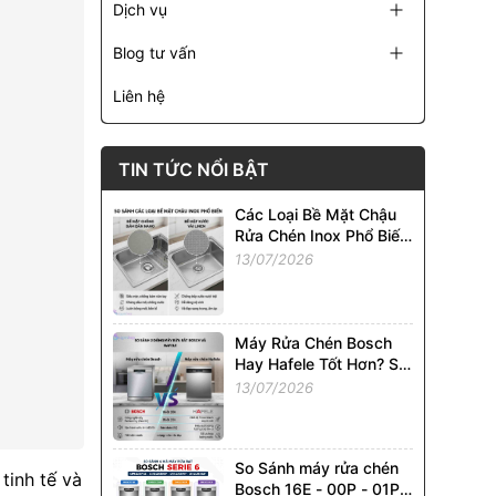
Dịch vụ
Blog tư vấn
Liên hệ
TIN TỨC NỔI BẬT
Các Loại Bề Mặt Chậu
Rửa Chén Inox Phổ Biến
Tại Việt Nam. So Sánh
13/07/2026
Chi Tiết
Máy Rửa Chén Bosch
Hay Hafele Tốt Hơn? So
Sánh Chi Tiết Từ A - Z
13/07/2026
So Sánh máy rửa chén
tinh tế và
Bosch 16E - 00P - 01P -