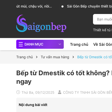
, nồi
Sài Gòn Bếp chuyên thiết bị bếp, gia dụng bếp cao 
Thiết kế t
Trang chủ
Về Sài Gò
DANH MỤC
Trang chủ
Tư vấn mua hàng
Bếp từ Dmestik có t
Bếp từ Dmestik có tốt không?
ngay
Thứ Ba, 09/12/2025
CÔNG TY TNHH SÀI GÒN BẾ
Nội dung bài viết