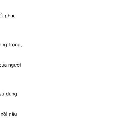
ết phục
ang trọng,
 của người
 sử dụng
nồi nấu