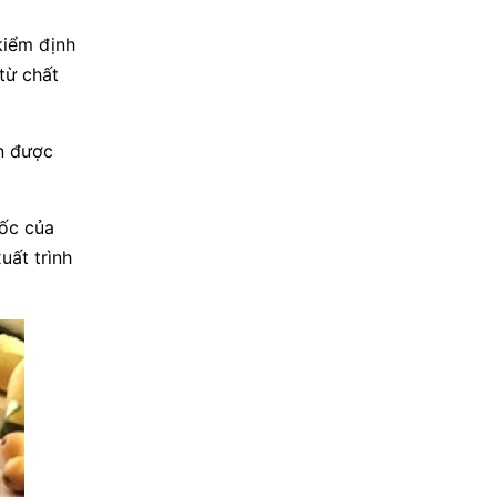
kiểm định
từ chất
n được
ốc của
uất trình