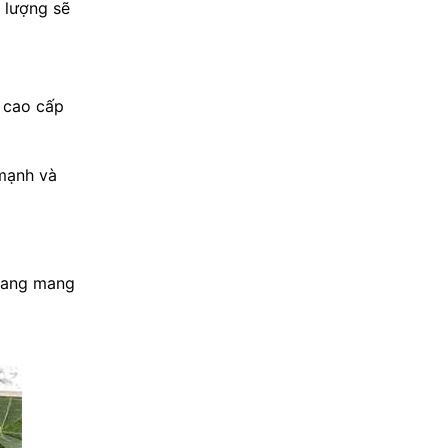
t lượng sẽ
ư cao cấp
 mạnh và
 đang mang