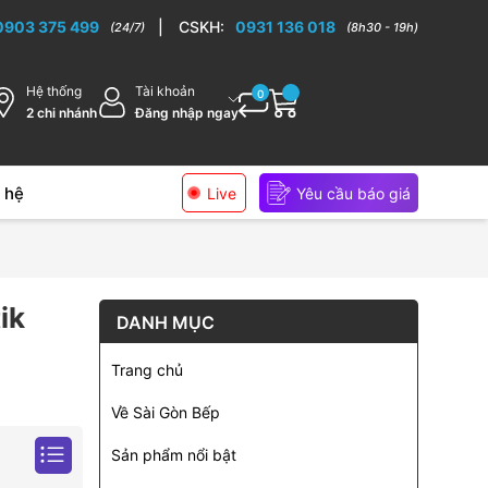
0903 375 499
|
CSKH:
0931 136 018
(24/7)
(8h30 - 19h)
Hệ thống
Tài khoản
0
2 chi nhánh
Đăng nhập ngay
 hệ
Live
Yêu cầu báo giá
ik
DANH MỤC
Trang chủ
Về Sài Gòn Bếp
Sản phẩm nổi bật