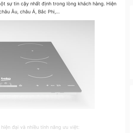
t sự tin cậy nhất định trong lòng khách hàng. Hiện
 châu Âu, châu Á, Bắc Phi,…
iện đại và nhiều tính năng ưu việt: