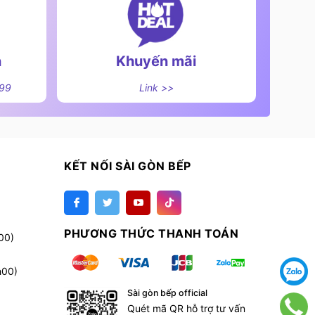
n
Khuyến mãi
499
Link >>
KẾT NỐI SÀI GÒN BẾP
PHƯƠNG THỨC THANH TOÁN
00)
h00)
Sài gòn bếp official
Quét mã QR hỗ trợ tư vấn