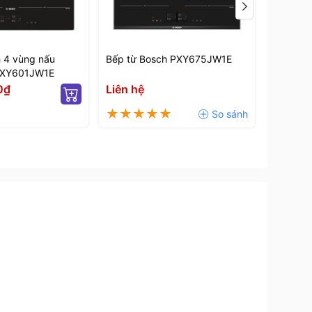
Sản phẩm
 4 vùng nấu
Bếp từ Bosch PXY675JW1E
Bếp từ B
PXY601JW1E
60cm Se
0₫
Liên hệ
22.50
37.527.0