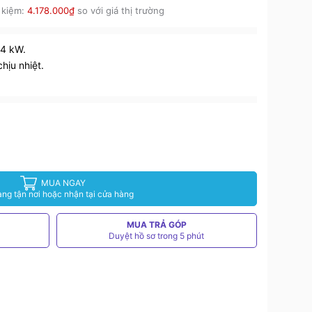
 kiệm:
4.178.000₫
so với giá thị trường
.4 kW.
hịu nhiệt.
MUA NGAY
àng tận nơi hoặc nhận tại cửa hàng
MUA TRẢ GÓP
Duyệt hồ sơ trong 5 phút