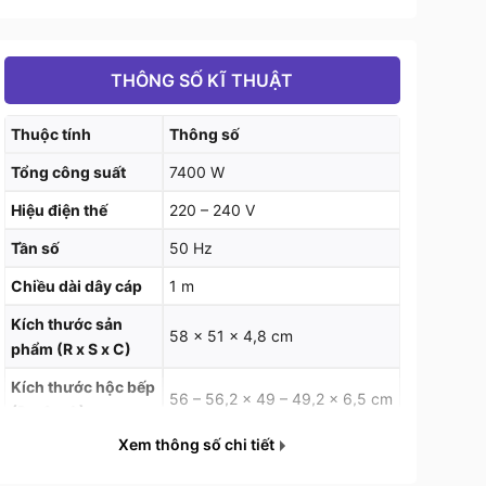
THÔNG SỐ KĨ THUẬT
Thuộc tính
Thông số
Tổng công suất
7400 W
Hiệu điện thế
220 – 240 V
Tần số
50 Hz
Chiều dài dây cáp
1 m
Kích thước sản
58 x 51 x 4,8 cm
phẩm (R x S x C)
Kích thước hộc bếp
56 – 56,2 x 49 – 49,2 x 6,5 cm
(R x S x C)
Xem thông số chi tiết