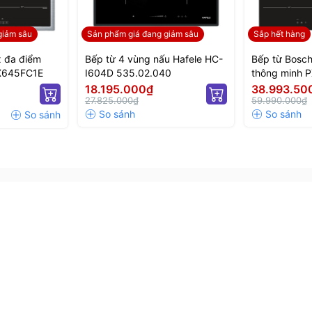
giảm sâu
Sản phẩm giá đang giảm sâu
Sắp hết hàng
x đa điểm
Bếp từ 4 vùng nấu Hafele HC-
Bếp từ Bosch
X645FC1E
I604D 535.02.040
thông minh 
19 cấp độ nhiệt
18.195.000₫
38.993.50
lớn
27.825.000₫
59.990.000₫
 sử dụng
200/3100 W
/3100 W (2 vùng nấu bên trái có thể kết hợp thành
1500/2200 W
00/3700 W
c gia nhiệt