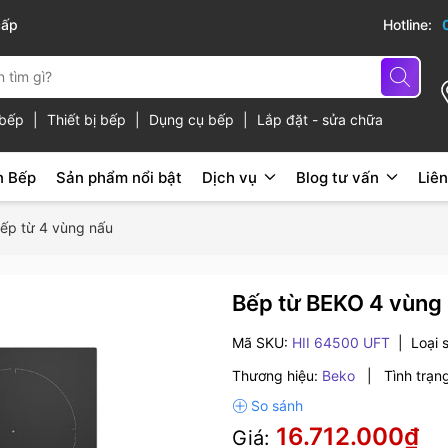
cấp
Hotline:
ủ bếp
|
Thiết bị bếp
|
Dụng cụ bếp
|
Lắp đặt - sửa chữa
n Bếp
Sản phẩm nổi bật
Dịch vụ
Blog tư vấn
Liên
ếp từ 4 vùng nấu
Bếp từ BEKO 4 vùng
Mã SKU:
HII 64500 UFT
|
Loại 
Thương hiệu:
Beko
|
Tình trạn
16.712.000₫
Giá: