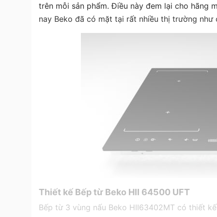
trên mỗi sản phẩm. Điều này đem lại cho hãng mộ
nay Beko đã có mặt tại rất nhiều thị trường như
Thiết kế Bếp từ Beko HII 64500 UFT
Bếp từ 3 vùng nấu Beko HII63402MT có thiết kế h