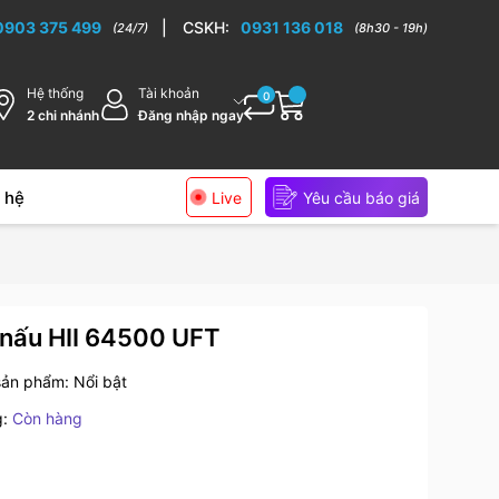
0903 375 499
|
CSKH:
0931 136 018
(24/7)
(8h30 - 19h)
Hệ thống
Tài khoản
0
2 chi nhánh
Đăng nhập ngay
 hệ
Live
Yêu cầu báo giá
 nấu HII 64500 UFT
sản phẩm:
Nổi bật
g:
Còn hàng