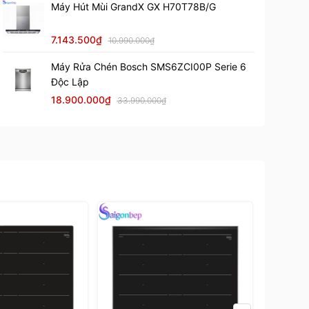
Máy Hút Mùi GrandX GX H70T78B/G
7.143.500₫
10.990.000₫
Máy Rửa Chén Bosch SMS6ZCI00P Serie 6
Độc Lập
18.900.000₫
33.990.000₫
-40%