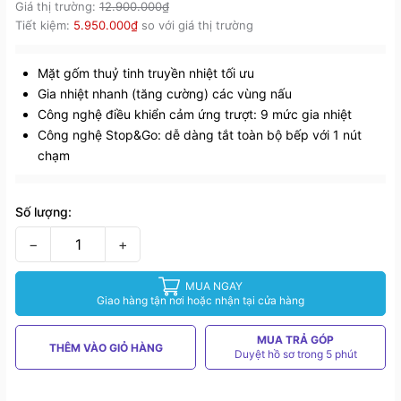
Giá thị trường:
12.900.000₫
Tiết kiệm:
5.950.000₫
so với giá thị trường
Mặt gốm thuỷ tinh truyền nhiệt tối ưu
Gia nhiệt nhanh (tăng cường) các vùng nấu
Công nghệ điều khiển cảm ứng trượt: 9 mức gia nhiệt
Công nghệ Stop&Go: dễ dàng tắt toàn bộ bếp với 1 nút
chạm
Số lượng:
−
+
MUA NGAY
Giao hàng tận nơi hoặc nhận tại cửa hàng
MUA TRẢ GÓP
THÊM VÀO GIỎ HÀNG
Duyệt hồ sơ trong 5 phút