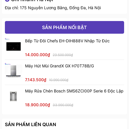
Bàn điều khiển tập trung ở giữa
: Dễ dàng truy
Địa chỉ: 175 Nguyễn Lương Bằng, Đống Đa, Hà Nội
cập và điều chỉnh các chức năng nấu mà không
cần phải di chuyển quá xa.
SẢN PHẨM NỔI BẬT
Mặt kính Schott Ceran chịu lực và sốc nhiệt
:
Bếp Từ Đôi Chefs EH-DIH888V Nhập Từ Đức
Mặt kính này được làm từ chất liệu chịu lực và
sốc nhiệt tốt, giúp bảo vệ bếp khỏi hỏng hóc và
14.000.000₫
23.500.000₫
đảm bảo hoạt động ổn định trong thời gian dài.
Máy Hút Mùi GrandX GX H70T78B/G
7.143.500₫
10.990.000₫
Máy Rửa Chén Bosch SMS6ZCI00P Serie 6 Độc Lập
18.900.000₫
33.990.000₫
SẢN PHẨM LIÊN QUAN