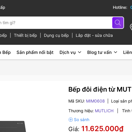
cấp
Hotline:
ủ bếp
|
Thiết bị bếp
|
Dụng cụ bếp
|
Lắp đặt - sửa chữa
n Bếp
Sản phẩm nổi bật
Dịch vụ
Blog tư vấn
Liên
Bếp đôi điện từ M
Mã SKU:
MIM0608
|
Loại sản 
Thương hiệu:
MUTLICH
|
Tình 
11.625.000₫
Giá: