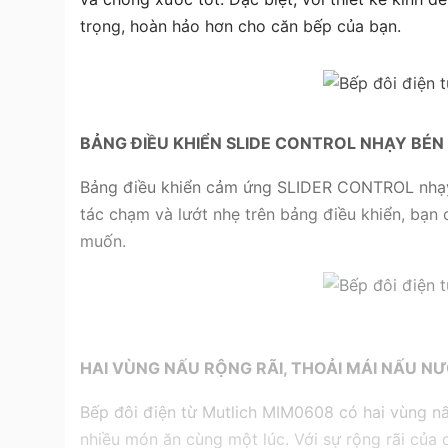
trọng, hoàn hảo hơn cho căn bếp của bạn.
BẢNG ĐIỀU KHIỂN SLIDE CONTROL NHẠY BÉN
Bảng điều khiển cảm ứng SLIDER CONTROL nhạy bé
tác chạm và lướt nhẹ trên bảng điều khiển, bạ
muốn.
HAI VÙNG NẤU RỘNG RÃI, THOẢI MÁI NẤU N
Bếp đôi điện từ Mutlich MIM0608 có hai vùng nấu
nhiều món ăn cùng một lúc. Với sự rộng rãi của