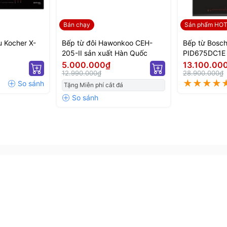
ữu các tính năng như hẹn giờ tới 240 phút, khóa trẻ
 chiên riêng biệt, chia sẻ công suất cùng khả năng
Bán chạy
Sản phẩm HO
ich còn có bộ lọc khử nhiễu từ EMC giúp bảo vệ các
u Kocher X-
Bếp từ đôi Hawonkoo CEH-
Bếp từ Bosc
.
205-II sản xuất Hàn Quốc
PID675DC1E 
5.000.000₫
13.100.00
12.990.000₫
28.900.000₫
Tặng Miễn phí cắt đá