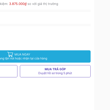
 kiệm:
3.875.000₫
so với giá thị trường
MUA NGAY
àng tận nơi hoặc nhận tại cửa hàng
MUA TRẢ GÓP
Duyệt hồ sơ trong 5 phút