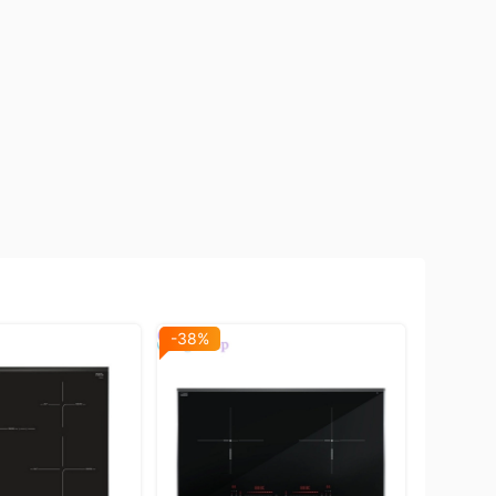
-38%
-40%