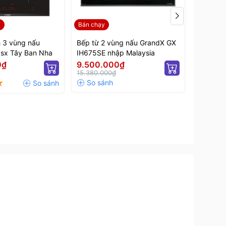
T
Bán chạy
Sản phẩ
h 3 vùng nấu
Bếp từ 2 vùng nấu GrandX GX
Bếp từ đ
sx Tây Ban Nha
IH675SE nhập Malaysia
IH788LUX
0₫
9.500.000₫
10.00
15.380.000₫
16.590.