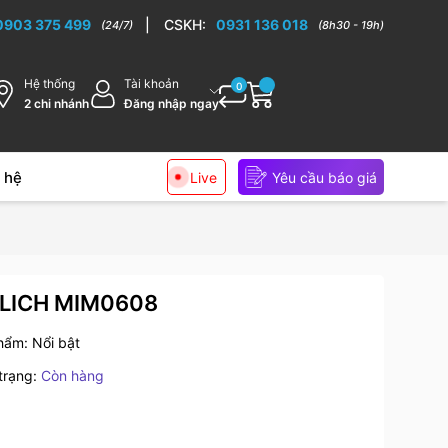
0903 375 499
|
CSKH:
0931 136 018
(24/7)
(8h30 - 19h)
Hệ thống
Tài khoản
0
2 chi nhánh
Đăng nhập ngay
 hệ
Live
Yêu cầu báo giá
UTLICH MIM0608
phẩm:
Nổi bật
trạng:
Còn hàng