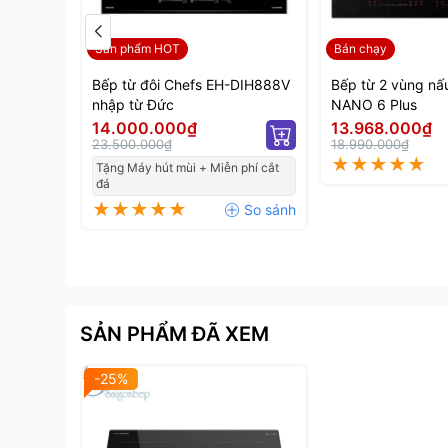
sử dụng cho người tiêu dùng. Bên cạnh việc sở h
em an toàn, bếp Mutlich MIM0608 còn có: Chế độ
Sản phẩm HOT
Bán chạy
tự động nhận diện vùng nấu. Ngoài ra, bếp Mutl
Bếp từ đôi Chefs EH-DIH888V
Bếp từ 2 vùng nấ
linh kiện trong máy và kéo dài tuổi thọ sản phẩm
nhập từ Đức
NANO 6 Plus
14.000.000₫
13.968.000₫
23.500.000₫
18.990.000₫
Tặng Máy hút mùi + Miễn phí cắt
đá
SẢN PHẨM ĐÃ XEM
-25%