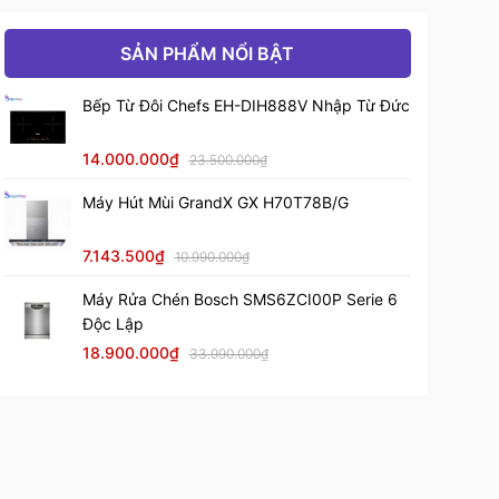
SẢN PHẨM NỔI BẬT
Bếp Từ Đôi Chefs EH-DIH888V Nhập Từ Đức
14.000.000₫
23.500.000₫
Máy Hút Mùi GrandX GX H70T78B/G
7.143.500₫
10.990.000₫
Máy Rửa Chén Bosch SMS6ZCI00P Serie 6
Độc Lập
18.900.000₫
33.990.000₫