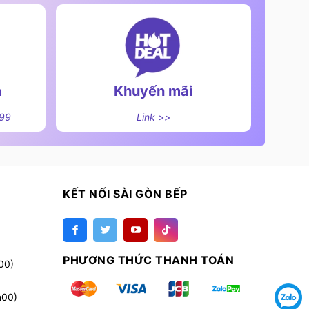
n
Khuyến mãi
499
Link >>
KẾT NỐI SÀI GÒN BẾP
PHƯƠNG THỨC THANH TOÁN
00)
h00)