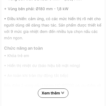
+ Vùng bên phải: Ø180 mm - 1,8 kW
• Điều khiển: cảm ứng, có các mức hiển thị rõ nét cho
người dùng dễ dàng thao tác. Sản phẩm được thiết kế
với 9 mức gia nhiệt đem đến nhiều lựa chọn nấu các
món ngon.
Chức năng an toàn
• Khóa trẻ em
• Hiển thị nhiệt dư (báo hiệu bề mặt nóng)
• An toàn khi tràn (tự động tắt bếp)
Bếp điện 2 vùng nấu Hafele HC-R772D có ưu điểm về
công suất cao cùng 9 mức gia nhiệt cho người dùng
Xem thêm
thỏa sức sáng tạo những công thức món ngon. Kích
thước bếp khá rộng nên việc đặt xong nồi nấu cùng