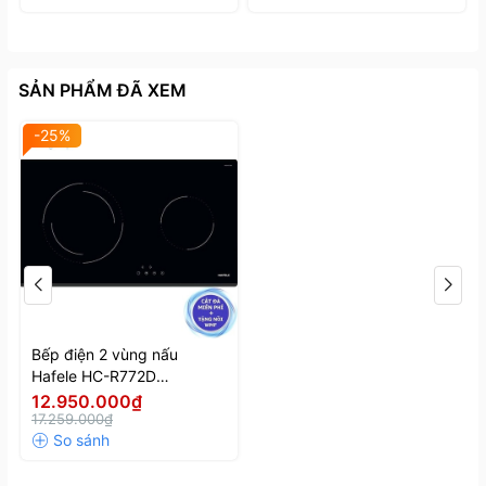
SẢN PHẨM ĐÃ XEM
-25%
Bếp điện 2 vùng nấu
Hafele HC-R772D
536.61.685
12.950.000₫
17.259.000₫