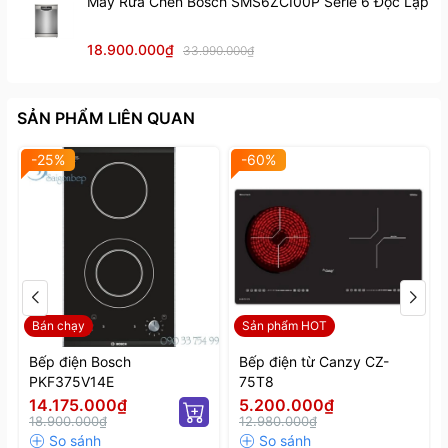
Máy Rửa Chén Bosch SMS6ZCI00P Serie 6 Độc Lập
18.900.000₫
33.990.000₫
SẢN PHẨM LIÊN QUAN
-25%
-60%
Bán chạy
Sản phẩm HOT
Bếp điện Bosch
Bếp điện từ Canzy CZ-
PKF375V14E
75T8
14.175.000₫
5.200.000₫
18.900.000₫
12.980.000₫