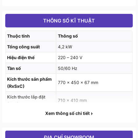
một lúc vô cùng thoải mái.
>> Tham khảo thêm các sản phẩm
Bếp điện Hafele
THÔNG SỐ KĨ THUẬT
Thuộc tính
Thông số
Tổng công suất
4,2 kW
Hiệu điện thế
220 – 240 V
Tần số
50/60 Hz
Kích thước sản phẩm
770 x 450 x 67 mm
(RxSxC)
Kích thước lắp đặt
710 x 410 mm
(RxS)
Xem thông số chi tiết
ĐỊA CHỈ SHOWROOM