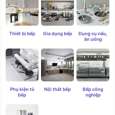
Thiết bị bếp
Gia dụng bếp
Dụng cụ nấu,
ăn uống
Phụ kiện tủ
Nội thất bếp
Bếp công
bếp
nghiệp