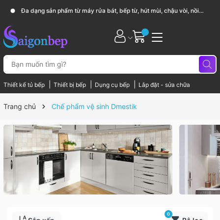
Đa dạng sản phẩm từ máy rửa bát, bếp từ, hút mùi, chậu vòi, nồi
chảo...
|
|
|
Thiết kế tủ bếp
Thiết bị bếp
Dụng cụ bếp
Lắp đặt - sửa chữa
Trang chủ
Chế phẩm vệ sinh Dmestik
0