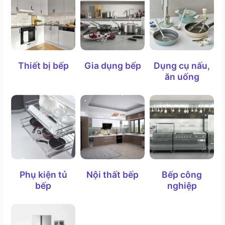
Thiết bị bếp
Gia dụng bếp
Dụng cụ nấu,
ăn uống
Phụ kiện tủ
Nội thất bếp
Bếp công
bếp
nghiệp